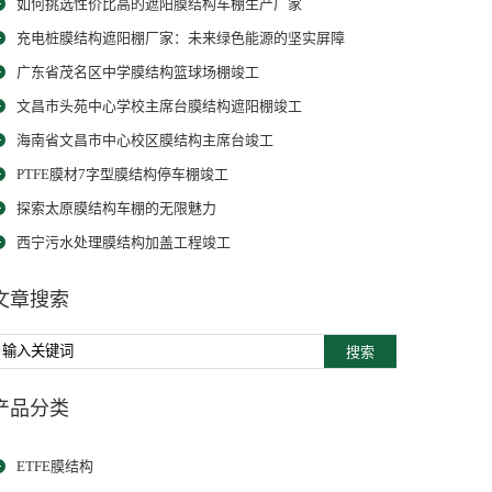
如何挑选性价比高的遮阳膜结构车棚生产厂家
充电桩膜结构遮阳棚厂家：未来绿色能源的坚实屏障
广东省茂名区中学膜结构篮球场棚竣工
文昌市头苑中心学校主席台膜结构遮阳棚竣工
海南省文昌市中心校区膜结构主席台竣工
PTFE膜材7字型膜结构停车棚竣工
探索太原膜结构车棚的无限魅力
西宁污水处理膜结构加盖工程竣工
文章搜索
搜索
产品分类
ETFE膜结构