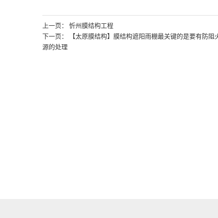
上一页： 忻州膜结构工程
下一页： 【太原膜结构】膜结构遮阳雨棚最关键的是要有防阻
源的处理