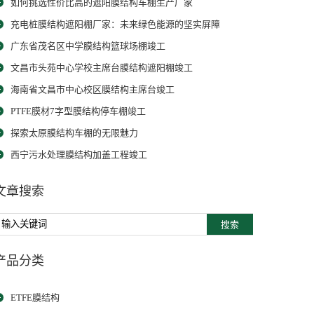
如何挑选性价比高的遮阳膜结构车棚生产厂家
充电桩膜结构遮阳棚厂家：未来绿色能源的坚实屏障
广东省茂名区中学膜结构篮球场棚竣工
文昌市头苑中心学校主席台膜结构遮阳棚竣工
海南省文昌市中心校区膜结构主席台竣工
PTFE膜材7字型膜结构停车棚竣工
探索太原膜结构车棚的无限魅力
西宁污水处理膜结构加盖工程竣工
文章搜索
搜索
产品分类
ETFE膜结构