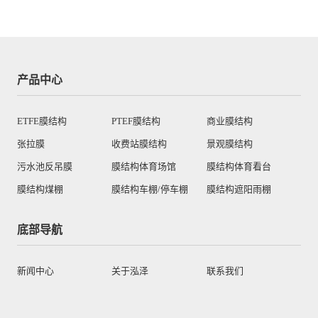
产品中心
ETFE膜结构
PTEF膜结构
商业膜结构
张拉膜
收费站膜结构
景观膜结构
污水池反吊膜
膜结构体育场馆
膜结构体育看台
膜结构煤棚
膜结构车棚/停车棚
膜结构遮阳雨棚
底部导航
新闻中心
关于泓泽
联系我们