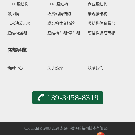
ETFE膜结构
PTEF膜结构
商业膜结构
张拉膜
收费站膜结构
景观膜结构
污水池反吊膜
膜结构体育场馆
膜结构体育看台
膜结构煤棚
膜结构车棚/停车棚
膜结构遮阳雨棚
底部导航
新闻中心
关于泓泽
联系我们
139-3458-8319
Copyright © 2008-2020 太原市泓泽膜结构技术有限公司