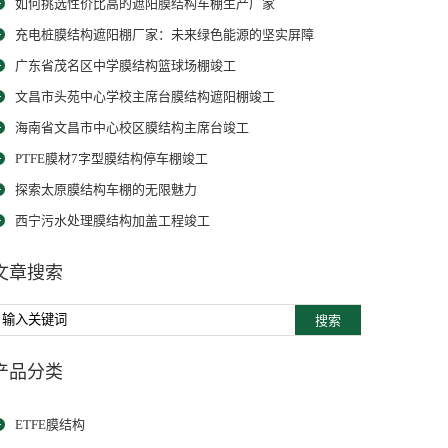
如何挑选性价比高的遮阳膜结构车棚生产厂家
充电桩膜结构遮阳棚厂家：未来绿色能源的坚实屏障
广东省茂名区中学膜结构篮球场棚竣工
文昌市头苑中心学校主席台膜结构遮阳棚竣工
海南省文昌市中心校区膜结构主席台竣工
PTFE膜材7字型膜结构停车棚竣工
探索太原膜结构车棚的无限魅力
西宁污水处理膜结构加盖工程竣工
文章搜索
搜索
产品分类
ETFE膜结构