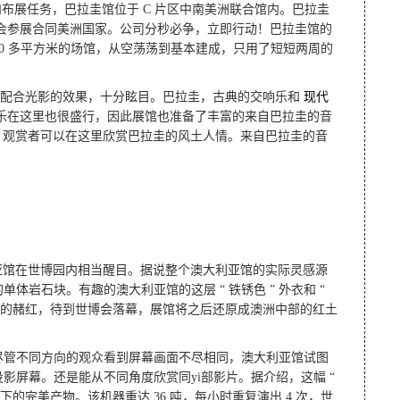
建和布展任务，巴拉圭馆位于 C 片区中南美洲联合馆内。巴拉圭
世博会参展合同美洲国家。公司分秒必争，立即行动！巴拉圭馆的
300 多平方米的场馆，从空荡荡到基本建成，只用了短短两周的
主题。配合光影的效果，十分眩目。巴拉圭，古典的交响乐和
现代
音乐在这里也很盛行，因此展馆也准备了丰富的来自巴拉圭的音
，观赏者可以在这里欣赏巴拉圭的风土人情。来自巴拉圭的音
亚馆在世博园内相当醒目。据说整个澳大利亚馆的实际灵感源
上很大的单体岩石块。有趣的澳大利亚馆的这层 “ 铁锈色 ” 外衣和 “
火热的赭红，待到世博会落幕，展馆将之后还原成澳洲中部的红土
。尽管不同方向的观众看到屏幕画面不尽相同，澳大利亚馆试图
投影屏幕。还是能从不同角度欣赏同yi部影片。据介绍，这幅 “
下的完美产物。该机器重达 36 吨，每小时重复演出 4 次，世