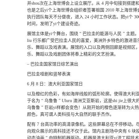
并shou次在上海世博会上设立展厅。从 4 月中旬接到搭
也是之后yi个上海世博会组织者签署祖国 2010 年上海
执行团队每天不分昼夜，进入 24 小时工作状态。把yi个 
时间，发明了yi个建设奇迹。
展馆主体是yi个舞台，围绕 “ 巴拉圭的能源与人民 ” 
liu 行乐都广受巴拉圭人民的喜爱，美洲外乡特色的激进
乐、舞蹈以及戏表演。展馆的入口以及两侧回廊是视频区
乐、舞蹈以及戏剧团体将奉上精彩的文艺扮演。
– 巴拉圭国家馆日综艺演出
巴拉圭哑剧和竖琴表演
6 月 8 日：澳大利亚国家馆日
以及橙红的色彩，有如海岸线般的弧形轮廓。使得澳大利
于名为 “ 乌鲁鲁 ” Uluru 澳洲艾亚斯岩，这是shi jie
乌鲁鲁 ” 巨岩yi样都会变色！从刚开始的橙色逐渐转为
颜色，真可谓人类科技与大自然的联手杰作。
配有 7 台高功率的高清录像机。这些屏幕总在不停移动
向观众展示的高科技还不仅于此。馆内主剧场中央有 6 块
动态油画 ” 由特制机器驱动。机器是澳大利亚yi流工程技术