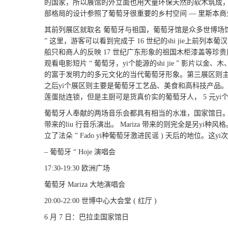
的国家，所以展馆的外立面也用大量环保天然的软木筑成
部格局的设计参照了葡萄牙很重要的乡村空间 — 里斯本商
其前列展区就取名 葡萄牙与祖国，葡萄牙馆是众多世博场
” 这里，游客可以看到完成于 16 世纪的shi jie上前
船只和商人的反映 17 世纪广东形象的祖国木柜漆盖等珍贵
观看电影短片 “ 葡萄牙，yi个能源的shi jie ” 影片以
的富于发明力的多元文化的当代葡萄牙形象。第三展区则
之后yi个展区则主要是葡萄牙工艺品、美食和高科技产品
莲蛋挞连锁，但是主厨可是货真价实的葡萄牙人， 5 元yi个
葡萄牙人奉献的两场音乐会都具有相当的水准，国家馆日。其中这场 
带来的liu 行音乐演出。 Mariza 带来的则完全是另yi种
立了法朵 ” Fado yi种葡萄牙激进民谣 ) 天后的地位
– 葡萄牙 “ Hoje 演唱会
17:30-19:30 欧洲广场
葡萄牙 Mariza 大地演唱会
20:00-22:00 世博中心大会堂 ( 红厅 )
6 月 7 日：巴拉圭国家馆日