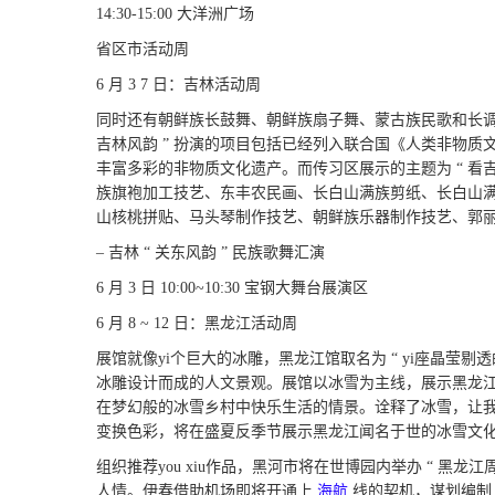
14:30-15:00 大洋洲广场
省区市活动周
6 月 3 7 日：吉林活动周
同时还有朝鲜族长鼓舞、朝鲜族扇子舞、蒙古族民歌和长调
吉林风韵 ” 扮演的项目包括已经列入联合国《人类非物质文化
丰富多彩的非物质文化遗产。而传习区展示的主题为 “ 看
族旗袍加工技艺、东丰农民画、长白山满族剪纸、长白山
山核桃拼贴、马头琴制作技艺、朝鲜族乐器制作技艺、郭丽激
– 吉林 “ 关东风韵 ” 民族歌舞汇演
6 月 3 日 10:00~10:30 宝钢大舞台展演区
6 月 8 ~ 12 日：黑龙江活动周
展馆就像yi个巨大的冰雕，黑龙江馆取名为 “ yi座晶莹
冰雕设计而成的人文景观。展馆以冰雪为主线，展示黑龙江独特的
在梦幻般的冰雪乡村中快乐生活的情景。诠释了冰雪，让我与
变换色彩，将在盛夏反季节展示黑龙江闻名于世的冰雪文
组织推荐you xiu作品，黑河市将在世博园内举办 “ 黑
人情。伊春借助机场即将开通上
海航
线的契机，谋划编制上海