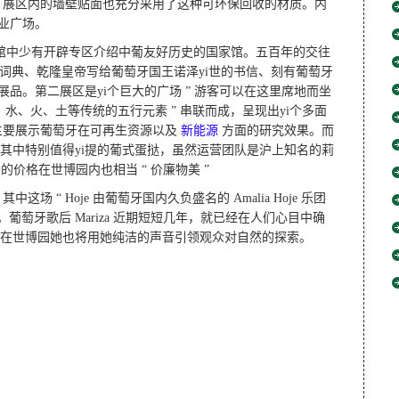
，展区内的墙壁贴面也充分采用了这种可环保回收的材质。内
业广场。
馆中少有开辟专区介绍中葡友好历史的国家馆。五百年的交往
列本葡汉词典、乾隆皇帝写给葡萄牙国王诺泽yi世的书信、刻有葡萄牙
展品。第二展区是yi个巨大的广场 ” 游客可以在这里席地而坐
金、木、水、火、土等传统的五行元素 ” 串联而成，呈现出yi个多面
主要展示葡萄牙在可再生资源以及
新能源
方面的研究效果。而
。其中特别值得yi提的葡式蛋挞，虽然运营团队是沪上知名的莉
的价格在世博园内也相当 “ 价廉物美 ”
“ Hoje 由葡萄牙国内久负盛名的 Amalia Hoje 乐团
风格。葡萄牙歌后 Mariza 近期短短几年，就已经在人们心目中确
。这yi次在世博园她也将用她纯洁的声音引领观众对自然的探索。