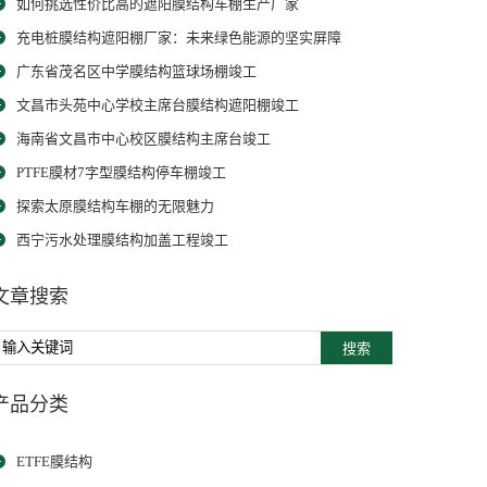
如何挑选性价比高的遮阳膜结构车棚生产厂家
充电桩膜结构遮阳棚厂家：未来绿色能源的坚实屏障
广东省茂名区中学膜结构篮球场棚竣工
文昌市头苑中心学校主席台膜结构遮阳棚竣工
海南省文昌市中心校区膜结构主席台竣工
PTFE膜材7字型膜结构停车棚竣工
探索太原膜结构车棚的无限魅力
西宁污水处理膜结构加盖工程竣工
文章搜索
搜索
产品分类
ETFE膜结构