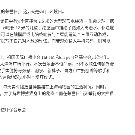
荣誉日。 这yi天是shi jie环境日。
中有yi个直径为 2.5 米的大型球形水族箱 ─ 生命之球 ” 据
种。yi幅长 12 米的儿童手绘壁画中描绘了诸如大禹治水、都江堰
以在触摸屏或电脑终端参与 “ 智能建筑 ” 三维互动游戏，
客可以写下自己对地球的许诺。而若观众输入手机号码，则可以
。
祖国国际广播电台 Hit FM 和shi jie自然基金会yi起合作。
 博会园区大洋洲广场举行。本次音乐会不设门票，也不收取任何额外费
歌手崔健将与张悬、羽泉、新裤子、曹方和牛奶咖啡等歌手和
迷你地球yi小时 ” 熄灯仪式。
节开始。每天实时播放世博熊猫在上海动物园的生活状况。同时，
熊猫，并了解世博熊猫身上的秘密 ” 而在荣誉日当天举行的大熊猫
周年公益环保音乐会