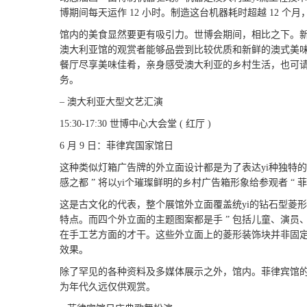
博期间每天运作 12 小时。制造这台机器耗时超越 12 个
馆内的美食显然要更有吸引力。世博会期间，相比之下。
澳大利亚馆的观赏者能够品尝到比较优质和新鲜的澳式美
餐厅尽享美味佳肴，亲身感受澳大利亚的乡村生活，也可
务。
– 澳大利亚大型文艺汇演
15:30-17:30 世博中心大会堂 ( 红厅 )
6 月 9 日：菲律宾国家馆日
这种类似灯箱广告牌的外立面设计都是为了表达yi种独特的乡
感之都 ” 将以yi个璀璨鲜明的乡村广告箱形象给参观者 “ 
这是古文化的代表，整个展馆外立面覆盖统yi的钻石型菱
特点。而四个外立面的主题图案都是手 ” 包括儿童、演
在手工艺方面的才干。这些外立面上的菱形装饰块并非固
效果。
除了罕见的各种资料及多媒体展示之外，馆内。菲律宾馆
为年代久远仅供观赏。