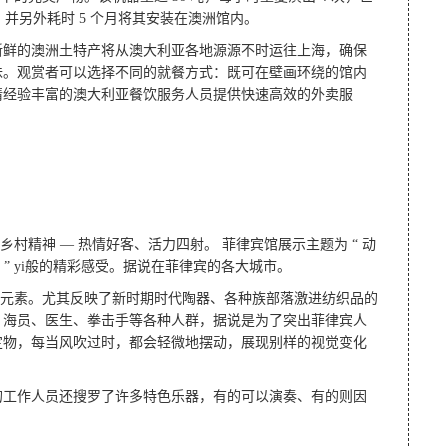
月，并另外耗时 5 个月将其安装在澳洲馆内。
新鲜的澳洲土特产将从澳大利亚各地源源不时运往上海，确保
味。观赏者可以选择不同的就餐方式：既可在壁画环绕的馆内
请经验丰富的澳大利亚餐饮服务人员提供快速高效的外卖服
村精神 — 热情好客、活力四射。 菲律宾馆展示主题为 “ 动
菲 ” yi般的精彩感受。据说在菲律宾的各大城市。
形元素。尤其反映了新时期时代陶器、各种族部落激进纺织品的
员、海员、医生、拳击手等各种人群，据说是为了突出菲律宾人
定物，每当风吹过时，都会轻微地摆动，展现别样的视觉变化
的工作人员还搜罗了许多特色乐器，有的可以演奏、有的则因