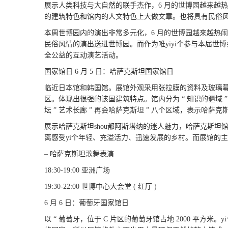
展示人类科技与大自然的联手杰作，
6 月的世博园越来越
的建筑特色和馆内的人文特色上大做文章。也将具有民俗
本周世博园内的演出非常多元化，6 月的世博园越来越热
民俗风情的演出送进世博园。而作为唯yiyi个参与本届世博会
全公益的互动演艺活动。
国家馆日 6 月 5 日：哈萨克斯坦国家馆日
临近日本馆和韩国馆。展馆外观采用张拉膜的资料及玻璃幕墙，
区。体现出很强的该国建筑特点。馆内分为 “ 知识的疆域 ” 四维
坛 ” 艺术长廊 ” 再会哈萨克斯坦 ” 八个区域，表示哈
展示哈萨克斯坦shou都阿斯塔纳的迷人魅力，哈萨克斯坦馆
离感受yi个年轻、充溢活力、迅速发展的乡村。而展馆的主
– 哈萨克斯坦歌舞表演
18:30-19:00 亚洲广场
19:30-22:00 世博中心大会堂 ( 红厅 )
6 月 6 日：葡萄牙国家馆日
以 “ 葡萄牙，位于 C 片区的葡萄牙馆占地 2000 平方米。yi个