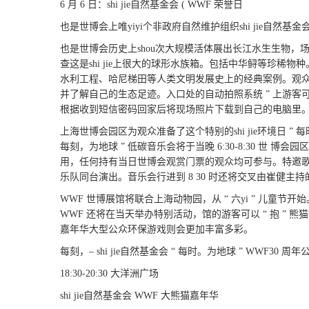
6 月 6 日：shi jie自然基金会 ( WWF 荣誉日
也是世博会上唯yiyi个非政府自然维护组织shi jie自然基金会的
也是世博会历史上shou次大规模活体展出长江水生生物，场馆正
查这是shi jie上很大的球形水族箱。包括中华鲟等珍稀物
水利工程、哈尼梯田等人类文明发展史上的经典案例。观众可
并了解自己的生态足迹。入口处的自动拍照系统 ” 上游
根据收到短信密码回家后将现场照片下载到自己的电脑里
上海世博会园区为观众准备了这个特别的shi jie环境日 ” 每时，
每刻，为地球 ” 低碳音乐会将于当晚 6:30-8:30 世
用，任何持有当日世博会观赏门票的观众均可参与。特邀
乐队同台演出。音乐会行进到 8 30 时还将交叉由崔健主持的
WWF 世博展馆将联合上海动物园，从 “ 六yi ” 儿童
WWF 还将在当天举办特别活动，馆的游客可以 “ 抱 ” 
嘉年华大型公众环保游戏则会更加丰富多彩。
每刻，
– shi jie自然基金会 “ 每时。为地球 ” WWF30 
18:30-20:30 大洋洲广场
shi jie自然基金会 WWF 大熊猫嘉年华