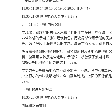
– 菲律宾馆日庆典歌舞扮演
11:00-11:30 14:30-15:00 19:30-20:00 亚洲广场
19:30-21:00 世博中心大会堂 ( 红厅 )
6 月 11 日：伊朗国家馆日
展现出伊朗辉煌的古代艺术和当代的丰富多彩。整个展厅
非常浓郁的伊斯兰激进建筑特色。历史局部介绍伊朗的民
等。为了呼应上海世博会的主题，展馆重点表示伊朗乡村
陈设着yi张编织地毯的织机，闻名遐迩的波斯地毯是伊朗馆
料，游客可以触摸这些毛料。伊朗馆二楼放满了波斯地毯，每
微好yi些的地毯价值更是达上百万元。
展览方有yi些精品地毯并不对外出售，不过。其中yi块罩在玻璃
jie上很小的yi块波斯地毯，全由蚕丝制成。上面的图像都是
万元。
– 伊朗激进音乐扮演
18:30-20:00 世博中心大会堂 ( 红厅 )
国际组织荣誉日