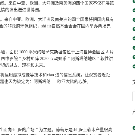
热闹。来自中亚、欧洲、大洋洲及南美洲的四个国家不仅在展馆
风情的演出送进世博园。
闹。来自中亚、欧洲、大洋洲及南美洲的四个国家将把国内具有
的非政府环保组织，shi jie自然基金会会在园内举办两场完
面积 1000 平米的哈萨克斯坦馆位于上海世博会园区 A 片
影院 ” 乡村矩阵 2030 互动娱乐 ” 阿斯塔纳地区 ” 软性讲
萨克斯坦的过去、现在和未来。
将运用虚拟成像等技术和xian 进的信息系统。让观赏者近距
题也因为被定为：阿斯塔纳 — 欧亚大陆的心脏。
面向shi jie的广场 ” 为主题。葡萄牙是shi jie上软木产量很高