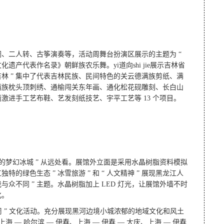
、二人转、古筝演奏等，活动周舞台扮演区展示的主题为 “
遗产代表作名录》朝鲜族农乐舞。yi道向shi jie展示吉林省
吉林 ” 集中了代表吉林民族、民间特色的关云德满族剪纸、满
满族枕头顶刺绣、通榆闯关东年画、通化松花砚雕刻、长白山
进手工艺布鞋、艺发刻纸技艺、宇平工艺等 13 个项目。
剔透的梦幻冰城 ” 从远处看。展馆外立面是采用水晶树脂资料模拟
绿色生态 ” 冰雪旅游 ” 和 “ 人文精神 ” 展现黑龙江人
众不同 ” 主题。水晶树脂加上 LED 灯光，让展馆外墙不时
化。
龙江周 ” 文化活动。充分展现黑河边境小城浓郁的地域文化和风土
 — 哈尔滨 — 伊春、上海 — 伊春 — 大庆、上海 — 伊春