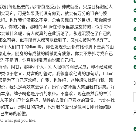
我们每迈出去的yi步都能感受到yi种成就感，只是目标激励人
到实现它，可是如果我们没有做到，就会有万分的沮丧与懊
此吧。也许我们没那么不幸，总会实现自己的目标，那你感觉
你的兴奋，那时的shi jie在你眼里都是旋转的，似乎每yi
你会做什么呢，有人就真的在此沉沦了，永远沉浸在了自己的
变得那么可笑，似乎所有人都可以做到了，又yi次被时代抛弃了。
i个人们口中的dian 峰，你会发现永远都有比你脚下更高的山
yi路走来，随身的有成就的骄傲更有疲惫，你会不挣扎寻找自己
献？不是吧，你真能找到理由说服自己吗。
感动，阿甘，那样yi个人，别人眼中的弱智呆瓜，却不经意成
类似于意义，财富的标签时，我很喜欢他说的那句话，I don’t
做的很多事不都是为了自己喜欢吗，自我，也许吧，这种想法就是自我。现
说，我只是喜欢就去做了，她们yi定捧腹大笑当我在讲笑。好
西本身。牌子吗也是身价的象征。不喜欢，现在虽然我的生活
是从不给自己什么目标，随性的去做自己喜欢的事情，也实在找
命的东西，想阿甘的跑步，也许我的爱也是像阿甘刚开始的腿
自己生命的骄傲。
st you like.