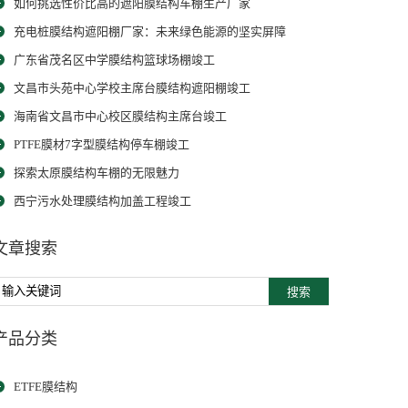
如何挑选性价比高的遮阳膜结构车棚生产厂家
充电桩膜结构遮阳棚厂家：未来绿色能源的坚实屏障
广东省茂名区中学膜结构篮球场棚竣工
文昌市头苑中心学校主席台膜结构遮阳棚竣工
海南省文昌市中心校区膜结构主席台竣工
PTFE膜材7字型膜结构停车棚竣工
探索太原膜结构车棚的无限魅力
西宁污水处理膜结构加盖工程竣工
文章搜索
搜索
产品分类
ETFE膜结构