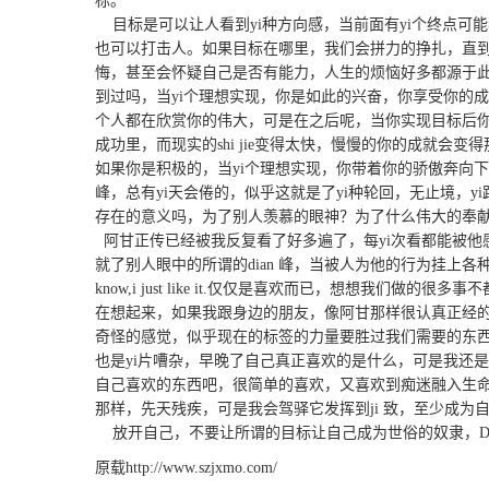
标。
目标是可以让人看到yi种方向感，当前面有yi个终点可能
也可以打击人。如果目标在哪里，我们会拼力的挣扎，直
悔，甚至会怀疑自己是否有能力，人生的烦恼好多都源于
到过吗，当yi个理想实现，你是如此的兴奋，你享受你的成功，
个人都在欣赏你的伟大，可是在之后呢，当你实现目标后
成功里，而现实的shi jie变得太快，慢慢的你的成就会
如果你是积极的，当yi个理想实现，你带着你的骄傲奔向下y
峰，总有yi天会倦的，似乎这就是了yi种轮回，无止境，
存在的意义吗，为了别人羡慕的眼神？为了什么伟大的奉
阿甘正传已经被我反复看了好多遍了，每yi次看都能被他
就了别人眼中的所谓的dian 峰，当被人为他的行为挂上各种
know,i just like it.仅仅是喜欢而已，想想我们
在想起来，如果我跟身边的朋友，像阿甘那样很认真正经的
奇怪的感觉，似乎现在的标签的力量要胜过我们需要的东
也是yi片嘈杂，早晚了自己真正喜欢的是什么，可是我还
自己喜欢的东西吧，很简单的喜欢，又喜欢到痴迷融入生
那样，先天残疾，可是我会驾驿它发挥到ji 致，至少成为
放开自己，不要让所谓的目标让自己成为世俗的奴隶，DO what ju
原载
http://www.szjxmo.com/