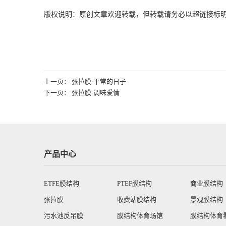
版权说明：原创文章欢迎转载，但转载请务必以超链接标
上一页： 张拉膜-平常的日子
下一页： 张拉膜-调味爱情
产品中心
ETFE膜结构
PTEF膜结构
商业膜结构
张拉膜
收费站膜结构
景观膜结构
污水池反吊膜
膜结构体育场馆
膜结构体育