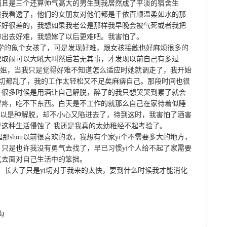
而且是三个还算帅气高大的男生到我居然成了平淡的宿舍生
被我看透了，他们的女朋友对他们都是千依百顺温柔如水的那
不好很差的，我想如果我老公是那样我早晚会被气死或者我把
嫁出去好难，我想嫁了以后更难吧。我害怕了。
的象个女孩了，可是发现好难，跟女孩接触也好麻烦很多的
理取闹可以大吼大叫然后若无其事，才发现以前自己有多过
是姐，当我只是觉得好难不知道怎么适应时她就调走了，我开始
yi切都乱了，我的工作太轻松又不足矣麻痹自己。那段时间也很
，很多时候是用酒让自己解脱，醉了的我只想哭哭到累了就会
胃疼，吃不下东西。白天是不工作的就那么自己在家待着似睡
可以是种解脱，却不小心又陷进去了，待到这时，我害怕了酒害
这种生活侵蚀了 我还是我真的太幼稚经不起考验了。
shou以前很喜欢的歌，我想有个家yi个不需要多大的地方，
只是也许我没有勇气去找了，早已习惯yi个人给不起了家需要
气去面对自己生活中的笨拙。
长大了只是yi切对于我来的太快，要到什么时候我才能消化
构