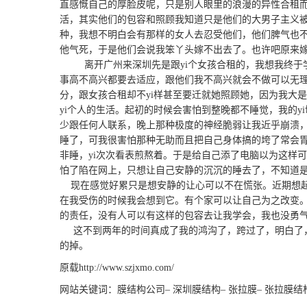
直感慨自己的厚脸皮呢，只是别人眼里的浪漫的异性合租
活，其实他们的包容和照顾我知道只是他们的大男子主义
种，我想不明白会有那样的女人去忍受他们，他们脾气也
他气死，于是他们会说我笨丫头嫁不出去了。也许吧原来
离开广州来深圳先是跟yi个女孩合租的，我想我终于学
事高不高兴都要去适应，跟他们我不高兴就会不做可以无
分，跟女孩合租却不yi样甚至要迁就她照顾她，因为我大
yi个人的生活。起初的时候会害怕到整晚都不睡觉，我的
少跟任何人联系，晚上那种极度的神经脆弱让我近乎崩溃
睡了，可我很害怕那种无助而且把自己身体搞的垮了常会
非睡，yi次次看表煎熬着。于是给自己添了电脑以为这样
怕了陷在网上，只想让自己安静的沉沉的睡去了，不知道是
现在感觉好累只是想安静的让心可以不在慌张。近期想起那
在我受伤的时候我会想到它。有个家可以让自己为之改变。
的责任，没有人可以有这样的包容去让我学会，我也没勇
这不到两年的时间真成了我的鸿沟了，跨过了，明白了，
的掉。
原载
http://www.szjxmo.com/
网站关键词：
膜结构公司
–
深圳膜结构
–
张拉膜
–
张拉膜结