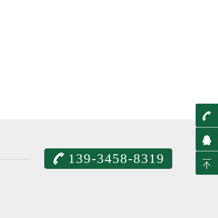
t
q
139-3458-8319
T