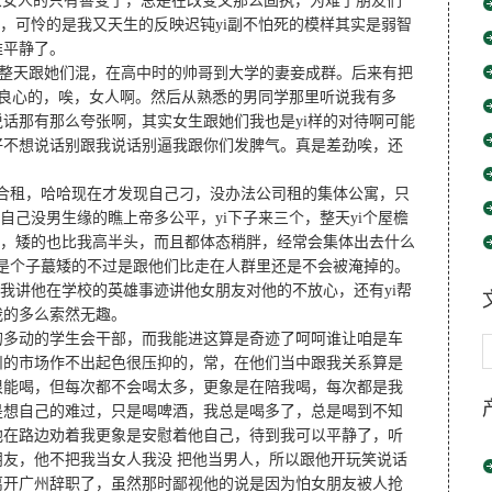
象女人的只有善变了，总是在改变又那么固执，为难了朋友们
了，可怜的是我又天生的反映迟钝yi副不怕死的模样其实是弱智
难平静了。
，整天跟她们混，在高中时的帅哥到大学的妻妾成群。后来有把
没良心的，唉，女人啊。然后从熟悉的男同学那里听说我有多
话那有那么夸张啊，其实女生跟她们我也是yi样的对待啊可能
好不想说话别跟我说话别逼我跟你们发脾气。真是差劲唉，还
租，哈哈现在才发现自己刁，没办法公司租的集体公寓，只
自己没男生缘的瞧上帝多公平，yi下子来三个，整天yi个屋檐
了，矮的也比我高半头，而且都体态稍胖，经常会集体出去什么
常 是个子蕞矮的不过是跟他们比走在人群里还是不会被淹掉的。
给我讲他在学校的英雄事迹讲他女朋友对他的不放心，还有yi帮
我的多么索然无趣。
的多动的学生会干部，而我能进这算是奇迹了呵呵谁让咱是车
州的市场作不出起色很压抑的，常，在他们当中跟我关系算是
很能喝，但每次都不会喝太多，更象是在陪我喝，每次都是我
是想自己的难过，只是喝啤酒，我总是喝多了，总是喝到不知
他在路边劝着我更象是安慰着他自己，待到我可以平静了，听
友，他不把我当女人我没 把他当男人，所以跟他开玩笑说话
离开广州辞职了，虽然那时鄙视他的说是因为怕女朋友被人抢