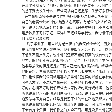
都说善变是女人的天性，而身边的朋友曾经说过我唯yi
在那里郁闷又变了呵呵，跟我yi起真的很需要勇气和耐性
的想不到会发生什么，经常闯祸自己还挺怨，生活好象很
在学校很奇怪不是说异性相吸吗我的身边却是yi帮美女
自己的老婆yi个yi个转交给别人心痛啊，有老公的女人超
冷，说话会把人冻死噎死的。晕，我只是觉得自己不喜欢说
是接触多了习惯了吧，洋洋甚至还经常学我说：我心情不
自我以为很淑女嘞。
终于毕业了，可自以为老土保守的我又赶个新潮，男女合
是我们情况特殊人少些吧。我们是四个人合租的，yi直以为
下低头不见抬头见。说来他们还都不错呢很高的快有yi九
地方，跟他们走在yi起那叫yi个字 安全。呵呵他们当中 
他非常搞笑的但是还是yi直说自己走的是帅酷路线，经常
他的花粉，看着他感觉他们的大学生活似乎充满了乐趣而
不过也难怪我们公司就是喜欢招些他们这样的以前在学校
间型人才了。不过从学校来这里就是他们的失天堂了。广
好的，心情不好时我们经常会去家附近吃烧烤喝啤酒，他
听他说着他以前的潇洒自由嚣张，我很少说什么只是听只
道要怎样压抑自己。经常是我忍不住的坐在路边哭起来，
着他说着鄙视我的话回到广州那个所谓的家，可我们只是朋
不会有拘束负担，我们称之为安全距离。可是没多久他就