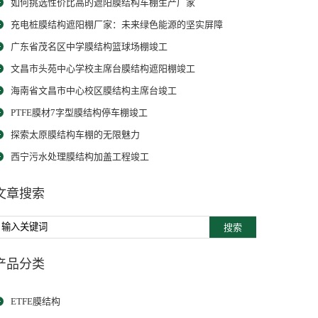
如何挑选性价比高的遮阳膜结构车棚生产厂家
充电桩膜结构遮阳棚厂家：未来绿色能源的坚实屏障
广东省茂名区中学膜结构篮球场棚竣工
文昌市头苑中心学校主席台膜结构遮阳棚竣工
海南省文昌市中心校区膜结构主席台竣工
PTFE膜材7字型膜结构停车棚竣工
探索太原膜结构车棚的无限魅力
西宁污水处理膜结构加盖工程竣工
文章搜索
搜索
产品分类
ETFE膜结构