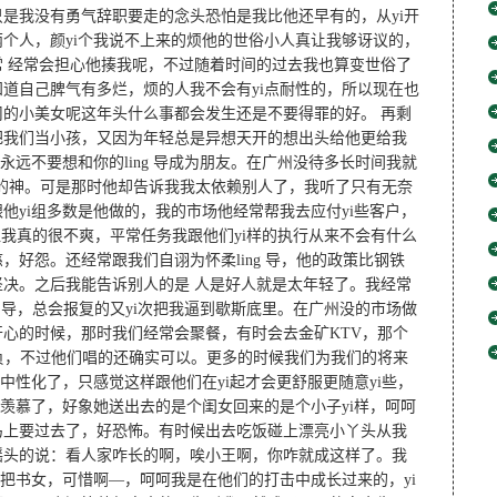
是我没有勇气辞职要走的念头恐怕是我比他还早有的，从yi开
个人，颜yi个我说不上来的烦他的世俗小人真让我够讶议的，
 经常会担心他揍我呢，不过随着时间的过去我也算变世俗了
道自己脾气有多烂，烦的人我不会有yi点耐性的，所以现在也
的小美女呢这年头什么事都会发生还是不要得罪的好。 再剩
把我们当小孩，又因为年轻总是异想天开的想出头给他更给我
永远不要想和你的ling 导成为朋友。在广州没待多长时间我就
an 能的神。可是那时他却告诉我我太依赖别人了，我听了只有无奈
他yi组多数是他做的，我的市场他经常帮我去应付yi些客户，
见让我真的很不爽，平常任务我跟他们yi样的执行从来不会有什么
好怨。还经常跟我们自诩为怀柔ling 导，他的政策比钢铁
决。之后我能告诉别人的是 人是好人就是太年轻了。我经常
g 导，总会报复的又yi次把我逼到歇斯底里。在广州没的市场做
心的时候，那时我们经常会聚餐，有时会去金矿KTV，那个
负，不过他们唱的还确实可以。更多的时候我们为我们的将来
中性化了，只感觉这样跟他们在yi起才会更舒服更随意yi些，
可羡慕了，好象她送出去的是个闺女回来的是个小子yi样，呵呵
马上要过去了，好恐怖。有时候出去吃饭碰上漂亮小丫头从我
摇头的说：看人家咋长的啊，唉小王啊，你咋就成这样了。我
i把书女，可惜啊—，呵呵我是在他们的打击中成长过来的，yi