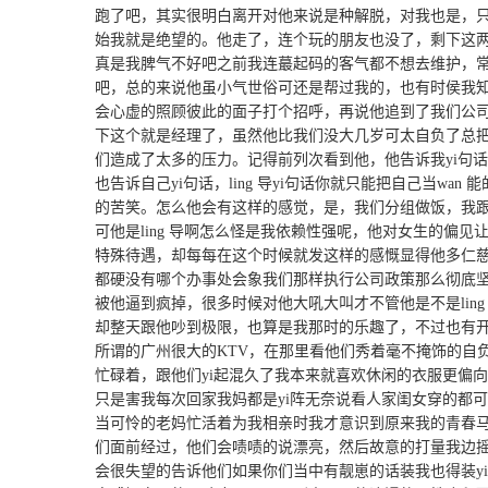
跑了吧，其实很明白离开对他来说是种解脱，对我也是，只
始我就是绝望的。他走了，连个玩的朋友也没了，剩下这两
真是我脾气不好吧之前我连蕞起码的客气都不想去维护，常
吧，总的来说他虽小气世俗可还是帮过我的，也有时侯我知
会心虚的照顾彼此的面子打个招呼，再说他追到了我们公司
下这个就是经理了，虽然他比我们没大几岁可太自负了总
们造成了太多的压力。记得前列次看到他，他告诉我yi句话
也告诉自己yi句话，ling 导yi句话你就只能把自己当w
的苦笑。怎么他会有这样的感觉，是，我们分组做饭，我跟
可他是ling 导啊怎么怪是我依赖性强呢，他对女生的偏
特殊待遇，却每每在这个时候就发这样的感慨显得他多仁慈，
都硬没有哪个办事处会象我们那样执行公司政策那么彻底坚
被他逼到疯掉，很多时候对他大吼大叫才不管他是不是lin
却整天跟他吵到极限，也算是我那时的乐趣了，不过也有开
所谓的广州很大的KTV，在那里看他们秀着毫不掩饰的自
忙碌着，跟他们yi起混久了我本来就喜欢休闲的衣服更偏向
只是害我每次回家我妈都是yi阵无奈说看人家闺女穿的都
当可怜的老妈忙活着为我相亲时我才意识到原来我的青春
们面前经过，他们会啧啧的说漂亮，然后故意的打量我边
会很失望的告诉他们如果你们当中有靓崽的话装我也得装y