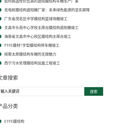
如何挑选性价比高的遮阳膜结构车棚生产厂家
充电桩膜结构遮阳棚厂家：未来绿色能源的坚实屏障
广东省茂名区中学膜结构篮球场棚竣工
文昌市头苑中心学校主席台膜结构遮阳棚竣工
海南省文昌市中心校区膜结构主席台竣工
PTFE膜材7字型膜结构停车棚竣工
探索太原膜结构车棚的无限魅力
西宁污水处理膜结构加盖工程竣工
文章搜索
搜索
产品分类
ETFE膜结构