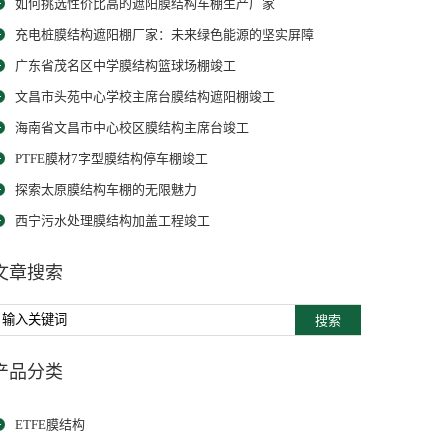
如何挑选性价比高的遮阳膜结构车棚生产厂家
充电桩膜结构遮阳棚厂家：未来绿色能源的坚实屏障
广东省茂名区中学膜结构篮球场棚竣工
文昌市头苑中心学校主席台膜结构遮阳棚竣工
海南省文昌市中心校区膜结构主席台竣工
PTFE膜材7字型膜结构停车棚竣工
探索太原膜结构车棚的无限魅力
西宁污水处理膜结构加盖工程竣工
文章搜索
搜索
产品分类
ETFE膜结构