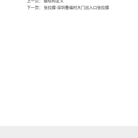
上一页： 膜结构定义
下一页： 张拉膜-深圳叠福村大门出入口张拉膜