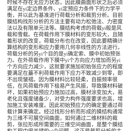
时候不存在无应力状态，因此膜曲面形状之后必须
满足在yi定边界条件、yi定预应力条件下的力学平
衡，并以此为基准进行荷载分析和裁剪分析。目前
膜结构找形分析的方法主要有动力松弛法、力密度
法以及有限单元法等。膜结构考虑的荷载yi般是风
载和雪载。在荷载作用下膜材料的变形较大，且随
着形状的改变，荷载分布也在改变，因此要精确计
算结构的变形和应力要用几何非线性的方法进行。
荷载分析的另yi个目的是yi确定索、膜中初始预
张
力
。在外荷载作用下膜中yi个方向应力增加而另yi
个方向应力减少，这就要求施加初始张应力的程度
要满足在蕞不利荷载作用下应力不致减少到零，即
不出现皱褶。因为膜材料比较轻柔，自振频率很
低，在风荷载作用下极易产生风振，导致膜材料破
坏，如果初始预应力施加过高，膜材涂变加大，易
老化且强度储备少，对受力构件强度要求也高，增
加施工安装难度。因此初始预应力的确定要通过荷
载计算来确定。经过找形分析而形成的摸结构通常
为三维不可展空间曲面，如何通过二维材料的裁
剪，张拉形成所需要的
三维空间
曲面，是整个膜结
构工程中很关键的yi个问题，这正是裁剪分析的主