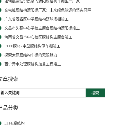
如何挑选性价比高的遮阳膜结构车棚生产厂家
充电桩膜结构遮阳棚厂家：未来绿色能源的坚实屏障
广东省茂名区中学膜结构篮球场棚竣工
文昌市头苑中心学校主席台膜结构遮阳棚竣工
海南省文昌市中心校区膜结构主席台竣工
PTFE膜材7字型膜结构停车棚竣工
探索太原膜结构车棚的无限魅力
西宁污水处理膜结构加盖工程竣工
文章搜索
搜索
产品分类
ETFE膜结构