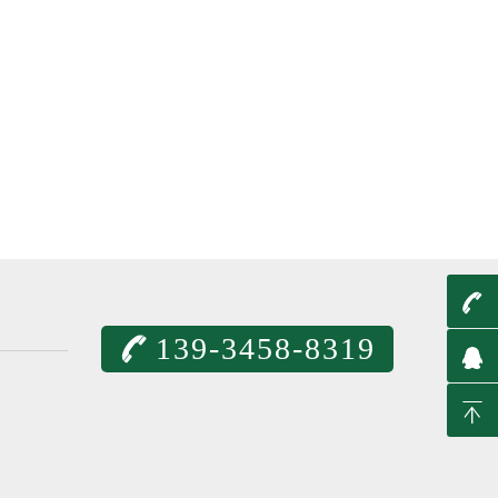
t
139-3458-8319
q
T