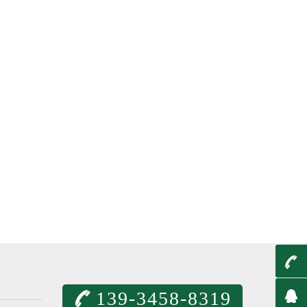
t
q
139-3458-8319