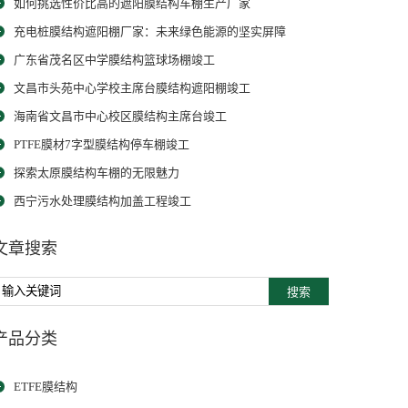
如何挑选性价比高的遮阳膜结构车棚生产厂家
充电桩膜结构遮阳棚厂家：未来绿色能源的坚实屏障
广东省茂名区中学膜结构篮球场棚竣工
文昌市头苑中心学校主席台膜结构遮阳棚竣工
海南省文昌市中心校区膜结构主席台竣工
PTFE膜材7字型膜结构停车棚竣工
探索太原膜结构车棚的无限魅力
西宁污水处理膜结构加盖工程竣工
文章搜索
搜索
产品分类
ETFE膜结构