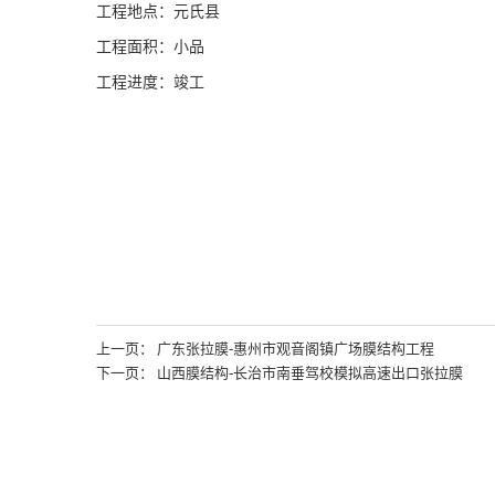
工程地点：元氏县
工程面积：小品
工程进度：竣工
上一页： 广东张拉膜-惠州市观音阁镇广场膜结构工程
下一页： 山西膜结构-长治市南垂驾校模拟高速出口张拉膜