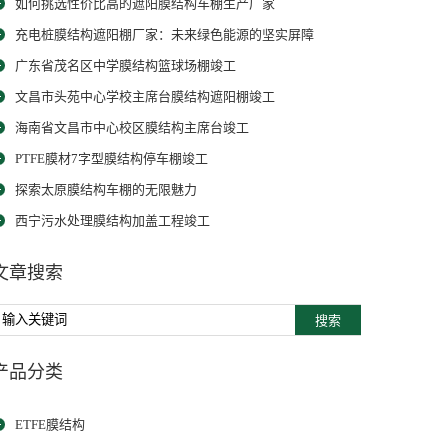
如何挑选性价比高的遮阳膜结构车棚生产厂家
充电桩膜结构遮阳棚厂家：未来绿色能源的坚实屏障
广东省茂名区中学膜结构篮球场棚竣工
文昌市头苑中心学校主席台膜结构遮阳棚竣工
海南省文昌市中心校区膜结构主席台竣工
PTFE膜材7字型膜结构停车棚竣工
探索太原膜结构车棚的无限魅力
西宁污水处理膜结构加盖工程竣工
文章搜索
搜索
产品分类
ETFE膜结构