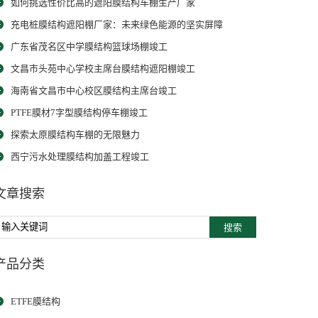
如何挑选性价比高的遮阳膜结构车棚生产厂家
充电桩膜结构遮阳棚厂家：未来绿色能源的坚实屏障
广东省茂名区中学膜结构篮球场棚竣工
文昌市头苑中心学校主席台膜结构遮阳棚竣工
海南省文昌市中心校区膜结构主席台竣工
PTFE膜材7字型膜结构停车棚竣工
探索太原膜结构车棚的无限魅力
西宁污水处理膜结构加盖工程竣工
文章搜索
搜索
产品分类
ETFE膜结构