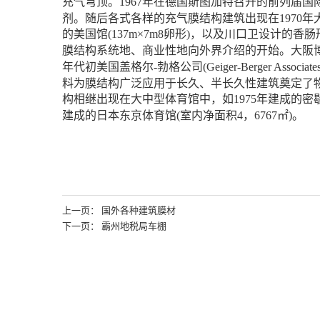
充气穹顶。1967年在德国斯图加特召开的前列届
剂。随后各式各样的充气膜结构建筑出现在1970年大
的美国馆(137m×7m8卵形)，以及川口卫设计的
膜结构系统地、商业性地向外界介绍的开始。大阪博
年代初美国盖格尔-勃格公司(Geiger-Berger Asso
料为膜结构广泛应用于长久、半长久性建筑奠定了
构相继出现在大中型体育馆中，如1975年建成的密歇根州
建成的日本东京体育馆(室内净面积4，6767㎡)。
上一页： 国外各种建筑膜材
下一页： 霸州地税局车棚