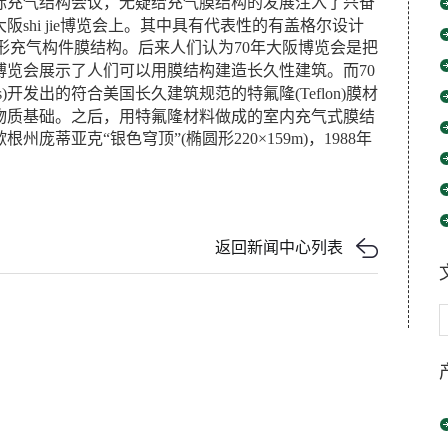
国际充气结构会议，无疑给充气膜结构的发展注入了兴奋
阪shi jie博览会上。其中具有代表性的有盖格尔设计
香肠形充气构件膜结构。后来人们认为70年大阪博览会是把
览会展示了人们可以用膜结构建造长久性建筑。而70
ciates)开发出的符合美国长久建筑规范的特氟隆(Teflon)膜材
物质基础。之后，用特氟隆材料做成的室内充气式膜结
庞蒂亚克“银色穹顶”(椭圆形220×159m)，1988年
返回新闻中心列表