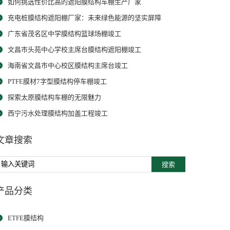
如何挑选性价比高的遮阳膜结构车棚生产厂家
充电桩膜结构遮阳棚厂家：未来绿色能源的坚实屏障
广东省茂名区中学膜结构篮球场棚竣工
文昌市头苑中心学校主席台膜结构遮阳棚竣工
海南省文昌市中心校区膜结构主席台竣工
PTFE膜材7字型膜结构停车棚竣工
探索太原膜结构车棚的无限魅力
西宁污水处理膜结构加盖工程竣工
文章搜索
搜索
产品分类
ETFE膜结构