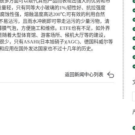
在很多方面可以取代其他产品而表现出强大的优势和市
质量轻，只有同等大小玻璃的1%;韧性好、抗拉强度
学腐蚀性强，熔融温度高达200℃;可有效的利用自然
面不易沾污，且雨水冲刷即可带走沾污的少量污物，清
薄膜气泡，方便施工和维修。ETFE也有不足，如外界
是随着大型体育馆、游客场所、候机大厅等的建设，
少，只有ASAHI(日本旭硝子)(AGC)、德国科威尔等
发和应用在国外发达国家也不过十几年的历史。
返回新闻中心列表