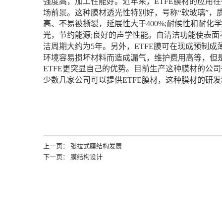
强度高，加工性能好。近年来，ETFE膜材的应用
场前景。这种膜材透光性特别好，号称“软玻璃”，
高、不易被撕裂，延展性大于400%;耐候性和耐化
光，节约能源;良好的声学性能。自清洁功能使表
洁周期大约为5年。另外，ETFE膜可在现成预制成
环境容易损坏材料而造成漏气，维护费用高等，但
ETFE更突显自己的优势。目前生产这种膜材的公司很
少数几家公司可以提供ETFE膜材，这种膜材的研
上一页： 张拉式膜结构发展
下一页： 膜结构设计