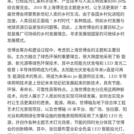
来。已经成为汇集科学技术、产业技术与人类文明效果的shi jie性
综合展览会。 2010 年上海博览会主题是乡村，让生活更美好 ” 本
届世博会将聚焦新世纪人类的乡村生活。由于各国乡村化进程的
加速，人类目前正面临 “ 乡村时代 ” 各种挑战，例如乡村发展与
地球资源日益紧张的问题等。因此，上海世博会的主要目标之yi
就是推广可持续的乡村发展理念，寻求发展祖国家的可继续乡村
发展模式。
世博会筹办和建设过程中，考虑到上海世博会的主题和主要目
标。主办方融合了绿色环保的重要理念，很大限度地采用了新
能
源、新光源等绿色环保技术，其中太阳能光伏发电和 LED 发光二
极管 ) 半导体照明成为代表。太阳能光伏发电近年来yi直是可再
生
能源技术的焦点，将成为未来shi jie
能源供应主体。 LED 半导
体照明技术是上世纪末本世纪初发展起来的新技术，具有节能、
环保、寿命长、可靠性高等特点。上海世博会充分应用这两种新
技术，向世人展示了人类如何去实现可持续发展，如何去实现乡
村让生活更美好的愿景。
能源。再如，世博轴及地下综合体工程
艺术灯光景观项目，以及世博轴 10 米平台、南广场、张拉膜、阳
光谷和两侧绿化带等设施的夜晚景观照明采用了大量的 LED 光
源，并创作各种主题艺术灯光场景，节能的同时充分体现了世博
会的创新精神。其中，张拉膜布置全彩全色温 LED 智能投光灯，