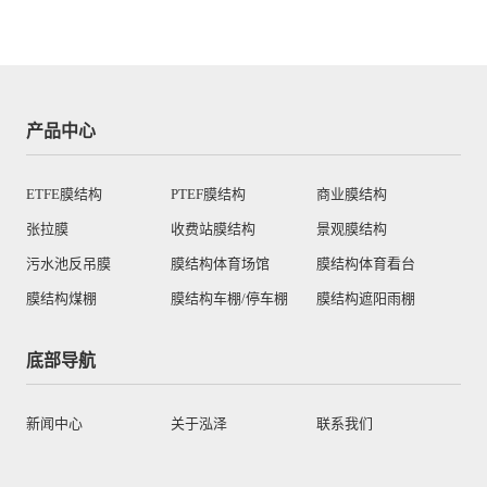
产品中心
ETFE膜结构
PTEF膜结构
商业膜结构
张拉膜
收费站膜结构
景观膜结构
污水池反吊膜
膜结构体育场馆
膜结构体育看台
膜结构煤棚
膜结构车棚/停车棚
膜结构遮阳雨棚
底部导航
新闻中心
关于泓泽
联系我们