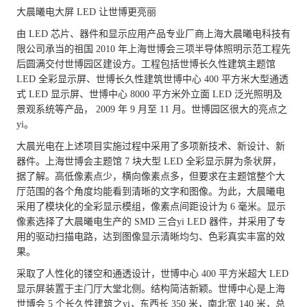
大晨曦电大屏 LED 让世博更亮丽
由 LED 芯片、器件和显示应用产品专业厂商上海大晨曦电科技有
限公司承当的祖国 2010 年上海世博会三项半导体照明示范工程先
后圆满交付世博园区建设方。工程包括世博长久性建筑主题馆
LED 全彩显示屏、世博长久性建筑世博中心 400 平方米大型通透
式 LED 显示屏、世博中心 8000 平方米外立面 LED 泛光照明及
景观系统等产品， 2009 年 9 月至 11 月。世博园区很大的亮点之
yi。
大晨光电在上述项目实施过程中采用了多项新技术、新设计、新
器件。上海世博会主题馆 7 块大型 LED 全彩显示屏为条状屏，
据了解。高低像素点少，横向像素点多，但要求在主题馆整个大
厅范围的各个角度均能看到清晰的文字和图像。为此，大晨曦电
采用了模块化的全彩显示模组，像素点间距设计为 6 毫米。显示
像素选择了大晨曦电生产的 SMD 三合yi LED 器件，并采用了专
用的驱动扫描电路，达到图像显示清晰均匀、色彩真实丰富的效
果。
采取了人性化的镂空和通透设计，世博中心 400 平方米超大 LED
显示屏装置于主门厅大堂北侧。结构简洁新颖。世博中心是上海
世博会 5 个长久性建筑之yi，东西长 350 米，南北宽 140 米，总