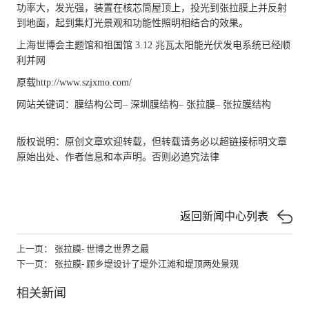
功率大，发光强，装置在核芯筒屋顶上，投光到张拉膜上并反射
到地面，起到集灯光景观和功能性照明相结合的效果。
上海世博会主题馆和祖国馆 3.12 兆瓦太阳能光伏发电系统已经顺
利并网
原载
http://www.szjxmo.com/
网站关键词：
膜结构公司
–
深圳膜结构
–
张拉膜
–
张拉膜结构
版权说明：原创文章欢迎转载，但转载请务必以超链接标明文章
原始出处、作者信息和本声明。否则必追究法律
返回新闻中心列表
上一页： 张拉膜- 世博之世界之最
下一页： 张拉膜- 顾乡堤设计了堤外江滩和堤顶两处景观
相关新闻