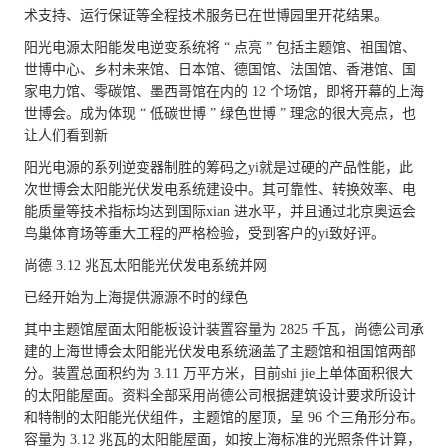
术支持、运行保证等全程技术服务已在世博园里开花结果。
阳光电源太阳能发电逆变系统将 “ 点亮 ” 包括主题馆、祖国馆、
世博中心、乡村未来馆、日本馆、德国馆、法国馆、香港馆、国
家电力馆、零碳馆、墨西哥馆在内的 12 个场馆，即将开幕的上海
世博会。成为体现 “ 低碳世博 ” 绿色世博 ” 理念的很大亮点，也
让人们看到新
阳光电源的系列逆变器制胜的筹码之yi就是过硬的产品性能，此
次世博会太阳能光伏发电系统建设中。其可靠性、转换效率、电
能质量等技术指标均达到国际xian 进水平，并且通过北京奥运会
鸟巢体育场等重大工程的严格检验，受到客户的yi致好评。
尚德 3.12 兆瓦太阳能光伏发电系统并网
已经开始为上海提供源源不时的绿色
其中主题馆屋面太阳能板设计装置容量为 2825 千瓦，尚德公司承
建的上海世博会太阳能光伏发电系统涵盖了主题馆和祖国馆两部
分。装置总面积约为 3.11 万平方米，目前shi jie上单体面积很大
的太阳能屋面。资料全部采用尚德公司根据建筑设计要求所设计
和特制的太阳能光伏组件，主题馆的屋顶，呈 96 个三角形分布。
容量为 3.12 兆瓦的太阳能屋面，如按上海标准的光照条件计算，