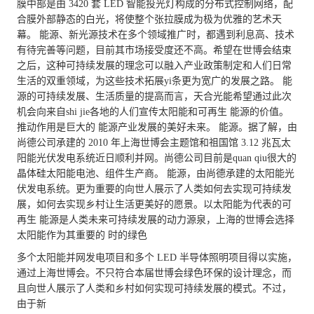
膜中部是由 3420 套 LED 智能投光灯构成的分布式控制网络，配
合膜外部静态的白光，将使整个张拉膜成为极为优雅的艺术天
幕。
能源、新光源技术在多个领域推广时，都遇到利息高、技术
有待完善等问题，目前其市场接受度还不高。希望在世博会结束
之后，这种可持续发展的理念可以融入产业政策制定和人们日常
生活的双重领域，为这些技术拓展yi条更为宽广的发展之路。
能
源的可持续发展、生活质量的提高而言，天合光能希望通过此次
机会向来自shi jie各地的人们宣传太阳能和可再生
能源的价值。
推动作用是巨大的
能源产业发展的美好未来。
能源。据了解，由
尚德公司承建的 2010 年上海世博会主题馆和祖国馆 3.12 兆瓦太
阳能光伏发电系统近日顺利并网。尚德公司目前是quan qiu很大的
晶体硅太阳能电池、组件生产商。
能源，由尚德承建的太阳能光
伏发电系统。更为重要的向世人展示了人类如何去实现可持续发
展，如何去实现乡村让生活更美好的愿景。以太阳能为代表的可
再生
能源是人类未来可持续发展的动力源泉，上海的世博会选择
太阳能作为其重要的
时的绿色
多个太阳能并网发电项目和多个 LED 半导体照明项目得以实施，
通过上海世博会。不只符合本届世博会绿色环保的设计理念，而
且向世人展示了人类和乡村如何实现可持续发展的模式。不过，
由于新