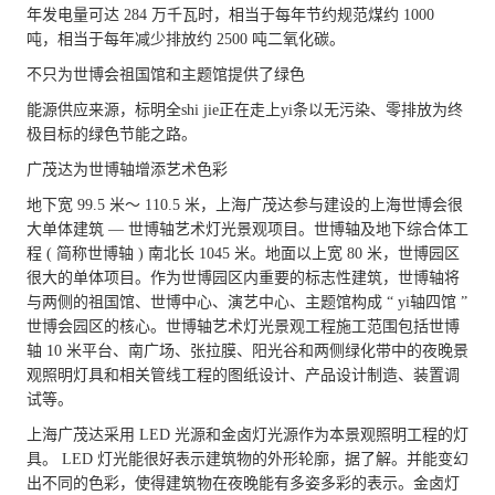
年发电量可达 284 万千瓦时，相当于每年节约规范煤约 1000
吨，相当于每年减少排放约 2500 吨二氧化碳。
不只为世博会祖国馆和主题馆提供了绿色
能源供应来源，标明全shi jie正在走上yi条以无污染、零排放为终
极目标的绿色节能之路。
广茂达为世博轴增添艺术色彩
地下宽 99.5 米～ 110.5 米，上海广茂达参与建设的上海世博会很
大单体建筑 — 世博轴艺术灯光景观项目。世博轴及地下综合体工
程 ( 简称世博轴 ) 南北长 1045 米。地面以上宽 80 米，世博园区
很大的单体项目。作为世博园区内重要的标志性建筑，世博轴将
与两侧的祖国馆、世博中心、演艺中心、主题馆构成 “ yi轴四馆 ”
世博会园区的核心。世博轴艺术灯光景观工程施工范围包括世博
轴 10 米平台、南广场、张拉膜、阳光谷和两侧绿化带中的夜晚景
观照明灯具和相关管线工程的图纸设计、产品设计制造、装置调
试等。
上海广茂达采用 LED 光源和金卤灯光源作为本景观照明工程的灯
具。 LED 灯光能很好表示建筑物的外形轮廓，据了解。并能变幻
出不同的色彩，使得建筑物在夜晚能有多姿多彩的表示。金卤灯