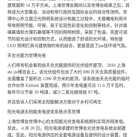
建筑面积 14 万平方米。上海世博会期间以及世博会结束之后，其
将成为大型集会、活动和举行政府及国际会议的综合性场所。世
博中心外立面泛光照明系统设计和施工过程中，大晨曦电利用半
导体照明节能、环保、易于实现色彩变化和控制等特点，针对玻
璃幕墙和大理石幕墙等不同的照明材质，采取了色温、亮度可调
节的投光设计和控制方式，从而塑造了舒适的光环境，特别是
LED 照明灯具与建筑物的有机结合，更是营造了jue佳环境气氛。
天合光能为世博充电
人们将有机会看到由天合光能提供的光伏组件屋顶， 2010 上海
shi jie博览会上。该光伏组件包含了大约 690 片天合高质量组件，
全面覆盖了面积达 1200 平方米的屋顶。该系统由天合光能的临时
合作伙伴 Enfiniti 装置而成，预计年发电量可达 11.6 万千瓦时，
每年可以节省 39 吨煤，减少二氧化碳排放 87 吨。
并且告诉人们采用太阳能解决方案对于乡村可再生
阳光电源太阳能发电逆变系统点亮世博
上海世博会世博中心的太阳能光伏发电系统顺利实现并网发电。
至此， 4 月 20 日。阳光电源承建的世博会光伏发电系统全部建
成。至此，阳光电源供应的全套电源设备及提供的设计装置、技