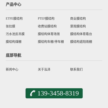
产品中心
ETFE膜结构
PTEF膜结构
商业膜结构
张拉膜
收费站膜结构
景观膜结构
污水池反吊膜
膜结构体育场馆
膜结构体育看台
膜结构煤棚
膜结构车棚/停车棚
膜结构遮阳雨棚
底部导航
新闻中心
关于泓泽
联系我们
139-3458-8319