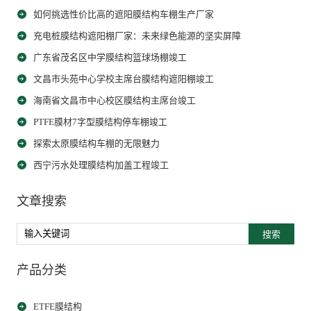
如何挑选性价比高的遮阳膜结构车棚生产厂家
充电桩膜结构遮阳棚厂家：未来绿色能源的坚实屏障
广东省茂名区中学膜结构篮球场棚竣工
文昌市头苑中心学校主席台膜结构遮阳棚竣工
海南省文昌市中心校区膜结构主席台竣工
PTFE膜材7字型膜结构停车棚竣工
探索太原膜结构车棚的无限魅力
西宁污水处理膜结构加盖工程竣工
文章搜索
搜索
产品分类
ETFE膜结构