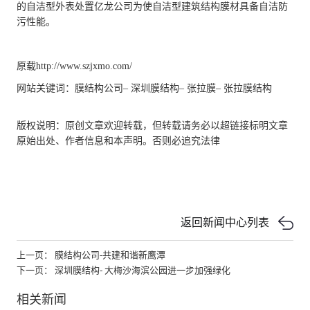
的自洁型外表处置亿龙公司为使自洁型建筑结构膜材具备自洁防
污性能。
原载
http://www.szjxmo.com/
网站关键词：
膜结构公司
–
深圳膜结构
–
张拉膜
–
张拉膜结构
版权说明：原创文章欢迎转载，但转载请务必以超链接标明文章
原始出处、作者信息和本声明。否则必追究法律
返回新闻中心列表
上一页： 膜结构公司-共建和谐新鹰潭
下一页： 深圳膜结构- 大梅沙海滨公园进一步加强绿化
相关新闻