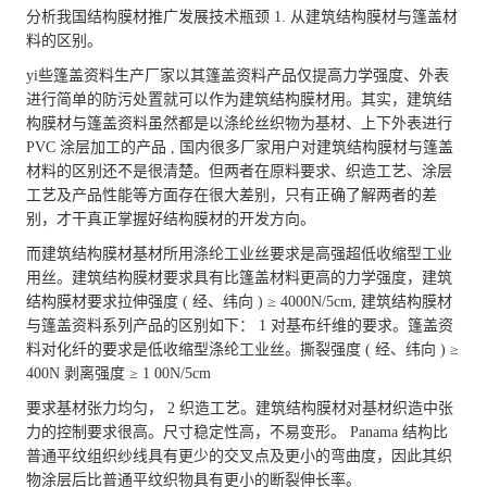
分析我国结构膜材推广发展技术瓶颈 1. 从建筑结构膜材与篷盖材
料的区别。
yi些篷盖资料生产厂家以其篷盖资料产品仅提高力学强度、外表
进行简单的防污处置就可以作为建筑结构膜材用。其实，建筑结
构膜材与篷盖资料虽然都是以涤纶丝织物为基材、上下外表进行
PVC 涂层加工的产品 , 国内很多厂家用户对建筑结构膜材与篷盖
材料的区别还不是很清楚。但两者在原料要求、织造工艺、涂层
工艺及产品性能等方面存在很大差别，只有正确了解两者的差
别，才干真正掌握好结构膜材的开发方向。
而建筑结构膜材基材所用涤纶工业丝要求是高强超低收缩型工业
用丝。建筑结构膜材要求具有比篷盖材料更高的力学强度，建筑
结构膜材要求拉伸强度 ( 经、纬向 ) ≥ 4000N/5cm, 建筑结构膜材
与篷盖资料系列产品的区别如下： 1 对基布纤维的要求。篷盖资
料对化纤的要求是低收缩型涤纶工业丝。撕裂强度 ( 经、纬向 ) ≥
400N 剥离强度 ≥ 1 00N/5cm
要求基材张力均匀， 2 织造工艺。建筑结构膜材对基材织造中张
力的控制要求很高。尺寸稳定性高，不易变形。 Panama 结构比
普通平纹组织纱线具有更少的交叉点及更小的弯曲度，因此其织
物涂层后比普通平纹织物具有更小的断裂伸长率。