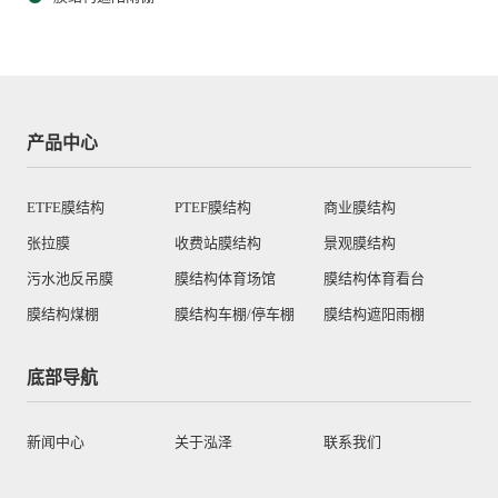
产品中心
ETFE膜结构
PTEF膜结构
商业膜结构
张拉膜
收费站膜结构
景观膜结构
污水池反吊膜
膜结构体育场馆
膜结构体育看台
膜结构煤棚
膜结构车棚/停车棚
膜结构遮阳雨棚
底部导航
新闻中心
关于泓泽
联系我们