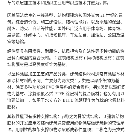
革的涂层加工技术和纺织工业用布织造技术并融为yi体。
因其简洁优良的曲线造型，结构膜建筑被国外誉为 21 世纪的建
筑。综合造价低、施工建设快、结构性能好，以及卓越的保温、
耐火、防火、自洁等性能，国外已广泛应用于体育场、体育馆、
展览馆、休闲中心、机场候机厅、车站站台、加油站、公园及温
室等场馆。
经涂复具有阻燃性、耐腐性、抗风拒雪及自洁性等多种功能的涂
层料而成型的复合膜材。 2 建筑结构膜材 ( 简称结构膜材 ) 建筑
结构膜材是以高强度纤维为基材。
以塑料涂层加工工艺的产品分类，建筑结构膜材通常有涂层基材
和涂料材料的不同。主要分为两大类：yi类是以聚酯织物为基
材、涂复多种功能的 PVC 涂层料的复合资料；另yi类是以玻纤织
物为基材、涂复聚氟乙烯 PTFE 涂层料的复合膜材；也另有用以
流延法加工，如用于水立方的 ETFE 流延膜作为气枕的含氟材料
膜材。
其软性屋顶有多种支撑结构：yi称之为骨架式结构， 3 建筑结构
膜材的开发应用膜结构建筑通常使用织物涂层做建筑物的软性屋
顶。用刚性的框架支撑织物涂层形成软性屋顶；二称之为张拉式