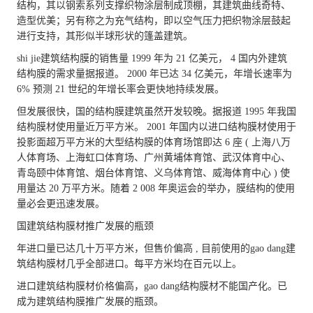
结构，其以钢索系列支撑织物涂层制成顶棚，其建筑曲线奇特、
造型优美；另有称之为充气结构，即以空气压力把织物涂层鼓起
进行支持，其形似半球形状的篷盖建筑。
shi jie建筑结构膜的销售量 1999 年为 21 亿美元， 4 国内外建筑
结构膜的需求量据报道。 2000 年已达 34 亿美元，年增长速率为
6% 预测 21 世纪的年增长率会更快地持续发展。
但发展很快，国的结构膜建筑虽然开发较晚。据报道 1995 年我国
结构膜材使用量近万平方米。 2001 年国内以进口结构膜材使用于
投影面超万平方米的大型结构膜的体育场馆即达 6 座 ( 上海八万
人体育场、上海虹口体育场、广州黄埔体育馆、武汉体育中心、
青岛颐中体育馆、烟台体育馆、义乌体育馆、威海体育中心 ) 使
用量达 20 万平方米。随着 2 008 年奥运会的举办，膜结构的使用
量必会更迅速发展。
国建筑结构膜材推广发展的瓶颈
年进口量已达几十万平方米，但售价偏高 , 目前使用的gao dang建
筑结构膜材几乎全部进口。每平方米均在百元以上。
进口建筑结构膜材价格偏高，gao dang结构膜材不能国产化。已
成为建筑结构膜推广发展的瓶颈。