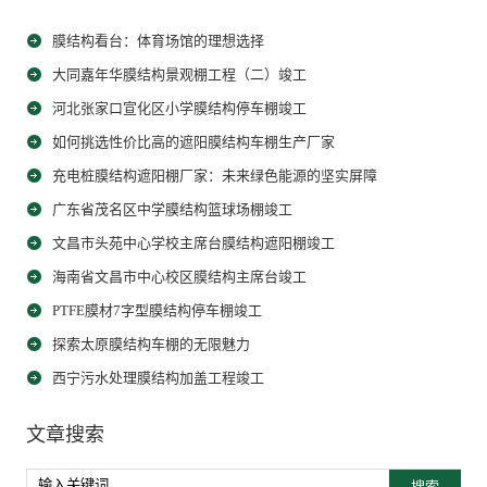
膜结构看台：体育场馆的理想选择
大同嘉年华膜结构景观棚工程（二）竣工
河北张家口宣化区小学膜结构停车棚竣工
如何挑选性价比高的遮阳膜结构车棚生产厂家
充电桩膜结构遮阳棚厂家：未来绿色能源的坚实屏障
广东省茂名区中学膜结构篮球场棚竣工
文昌市头苑中心学校主席台膜结构遮阳棚竣工
海南省文昌市中心校区膜结构主席台竣工
PTFE膜材7字型膜结构停车棚竣工
探索太原膜结构车棚的无限魅力
西宁污水处理膜结构加盖工程竣工
文章搜索
搜索