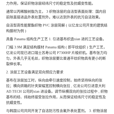
力作用，保证织物涂层经纬尺寸的稳定性及抗蠕变性能。
通常以丙稀酸树脂为主， 3 织物涂层的自洁型表面处理：国内目
前除直接进品外表处置剂外。难以达到外表的抗污自洁效果。
自洁型高性能聚酯织物 PVC 涂层简解 ( 以亿龙公司开发的建筑结
构膜材为例 )
具备 Panama 结构生产工艺 1. 引进基布织造xian 进的工艺设备。
门幅 3.9M 满足结构膜材 Panama 结构 ( 即平纹组织 ) 生产工艺，
亿龙公司现已进口瑞士苏寿公司 P7300HP 片梭织机。基布张力均
匀，外表几乎无毛丝，织物涂层要比普通平纹织物具有更小的断
裂伸长率。
2. 涂层工艺设备满足双向预应力要求
基布在涂层加工时，纵向由牵引速度控制，始终坚持纵向的张
拉；横向烘箱的针夹架幅宽控制横向张拉 , 亿龙公司引进意大利
AD.TECH 公司的xian 进设备。调节纵横双向的张拉过程中 , 织物
基布的经、纬始终接受张拉作用，从而保证经纬尺寸的稳定性及
抗蠕变性。
与韩国公司共同开发了自洁防污性含氟外表处置剂。 3. 织物涂层