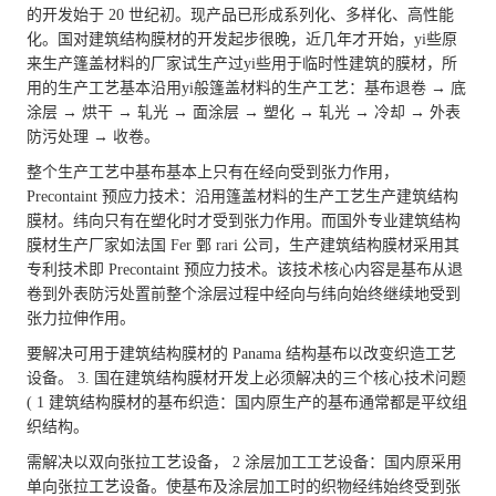
的开发始于 20 世纪初。现产品已形成系列化、多样化、高性能
化。国对建筑结构膜材的开发起步很晚，近几年才开始，yi些原
来生产篷盖材料的厂家试生产过yi些用于临时性建筑的膜材，所
用的生产工艺基本沿用yi般篷盖材料的生产工艺：基布退卷 → 底
涂层 → 烘干 → 轧光 → 面涂层 → 塑化 → 轧光 → 冷却 → 外表
防污处理 → 收卷。
整个生产工艺中基布基本上只有在经向受到张力作用，
Precontaint 预应力技术：沿用篷盖材料的生产工艺生产建筑结构
膜材。纬向只有在塑化时才受到张力作用。而国外专业建筑结构
膜材生产厂家如法国 Fer 鄄 rari 公司，生产建筑结构膜材采用其
专利技术即 Precontaint 预应力技术。该技术核心内容是基布从退
卷到外表防污处置前整个涂层过程中经向与纬向始终继续地受到
张力拉伸作用。
要解决可用于建筑结构膜材的 Panama 结构基布以改变织造工艺
设备。 3. 国在建筑结构膜材开发上必须解决的三个核心技术问题
( 1 建筑结构膜材的基布织造：国内原生产的基布通常都是平纹组
织结构。
需解决以双向张拉工艺设备， 2 涂层加工工艺设备：国内原采用
单向张拉工艺设备。使基布及涂层加工时的织物经纬始终受到张