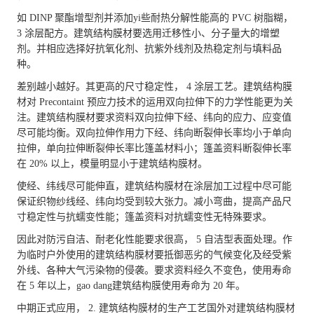
如 DINP 聚酯增型剂并添加yi些耐热分解性能高的 PVC 树脂糊，
3 涂层配方。建筑结构膜材要选用迁移性小、分子量大的增塑
剂。并相应选择好抗氧化剂、抗紫外线剂及热稳定剂与填料品
种。
差别越小越好。其更高的尺寸稳定性， 4 涂层工艺。建筑结构膜
材对 Precontaint 预应力技术的运用双向拉伸下的力学性能更为关
注。建筑结构膜材要求资料双向拉伸下经、纬向的应力、应变值
尽可能均衡。双向拉伸作用力下经、纬向断裂伸长率均小于单向
拉伸，单向拉伸断裂伸长率比篷盖材料小；篷盖资料断裂伸长率
在 20% 以上，模量明显小于建筑结构膜材。
使经、纬线尽可能伸直，建筑结构膜材在涂层加工过程中尽可能
保证织物纱线经、纬向均受到较大张力。减小弯曲，提高产品尺
寸稳定性与抗蠕变性能；篷盖资料对抗蠕变性无特殊要求。
因此对防污自洁、耐老化性能要求很高， 5 自洁型表面处理。作
为临时户外使用的建筑结构膜材要抵御恶劣的气候变化及经受紫
外线、各种大气污染物的侵袭。要求资料经久不变色，使用寿命
在 5 年以上，gao dang建筑结构膜使用寿命为 20 年。
中期正式应用， 2. 建筑结构膜材的生产工艺国外对建筑结构膜材