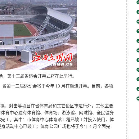
场，第十三届省运会开幕式将在此举行。
。省第十三届运动会将于今年 10 月在鹰潭开幕。目前，各项
、体操、射击等项目在省体育局和其它设区市进行外，其他主要
市体育中心建有体育馆、体育场、游泳馆、网球馆、全民健身
本完工。其中：市体育中心体育馆工程已竣工并投入使用，体
健身活动中心已竣工；体育公园广场也将于今年 4 月全面完