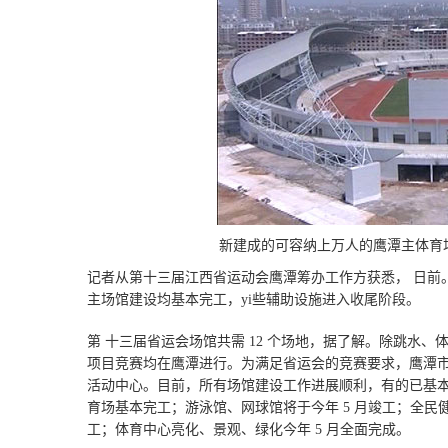
新建成的可容纳上万人的鹰潭主体育
记者从第十三届江西省运动会鹰潭筹办工作方获悉，
日前
主场馆建设均基本完工，yi些辅助设施进入收尾阶段。
第
十三届省运会场馆共需 12 个场地，据了解。除跳水
项目竞赛均在鹰潭进行。为满足省运会的竞赛要求，鹰潭
活动中心。目前，所有场馆建设工作进展顺利，有的已基
育场基本完工；游泳馆、网球馆将于今年 5 月竣工；全民
工；体育中心亮化、景观、绿化今年 5 月全面完成。