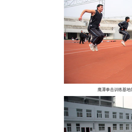
鹰潭拳击训练基地