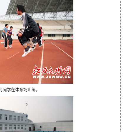
的同学在体育场训练。