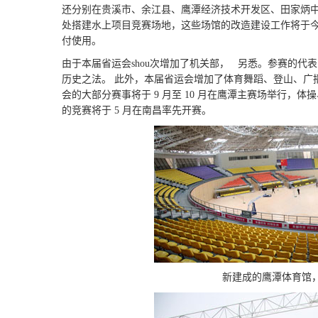
还分别在贵溪市、余江县、鹰潭经济技术开发区、田家炳中
处搭建水上项目竞赛场地，这些场馆的改造建设工作将于今年 
付使用。
由于本届省运会shou次增加了机关部，
另悉。参赛的代表团由
历史之法。
此外，本届省运会增加了体育舞蹈、登山、广
会的大部分赛事将于 9 月至 10 月在鹰潭主赛场举行
的竞赛将于 5 月在南昌率先开赛。
新建成的鹰潭体育馆，可