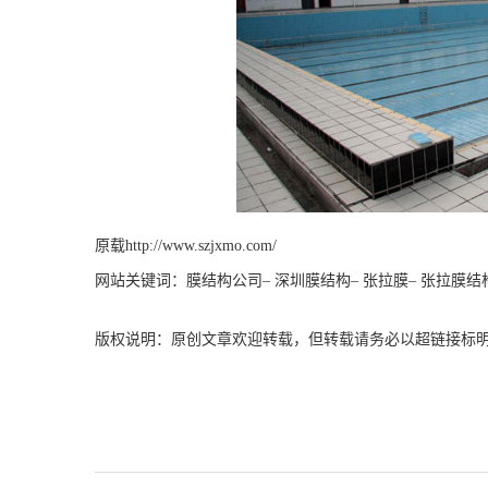
原载
http://www.szjxmo.com/
网站关键词：
膜结构公司
–
深圳膜结构
–
张拉膜
–
张拉膜结
版权说明：原创文章欢迎转载，但转载请务必以超链接标