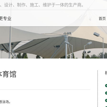
、设计、制作、施工、维护于一体的生产商。
更专业
首页
体育馆
游泳场。