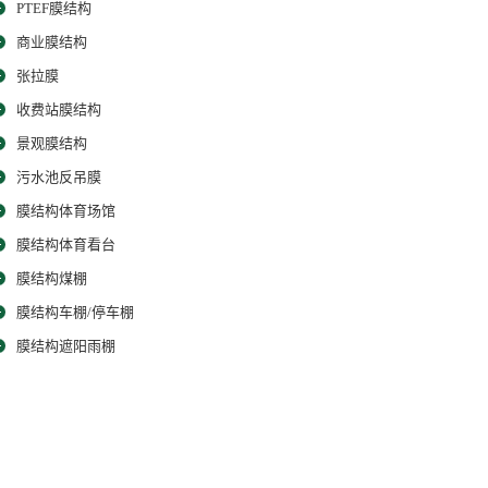
PTEF膜结构
商业膜结构
张拉膜
收费站膜结构
景观膜结构
污水池反吊膜
膜结构体育场馆
膜结构体育看台
膜结构煤棚
膜结构车棚/停车棚
膜结构遮阳雨棚