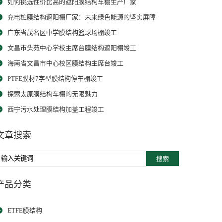
如何挑选性价比高的遮阳膜结构车棚生产厂家
充电桩膜结构遮阳棚厂家：未来绿色能源的坚实屏障
广东省茂名区中学膜结构篮球场棚竣工
文昌市头苑中心学校主席台膜结构遮阳棚竣工
海南省文昌市中心校区膜结构主席台竣工
PTFE膜材7字型膜结构停车棚竣工
探索太原膜结构车棚的无限魅力
西宁污水处理膜结构加盖工程竣工
文章搜索
搜索
产品分类
ETFE膜结构