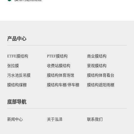
产品中心
ETFE膜结构
PTEF膜结构
商业膜结构
张拉膜
收费站膜结构
景观膜结构
污水池反吊膜
膜结构体育场馆
膜结构体育看台
膜结构煤棚
膜结构车棚/停车棚
膜结构遮阳雨棚
底部导航
新闻中心
关于泓泽
联系我们