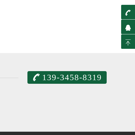
t
q
T
139-3458-8319