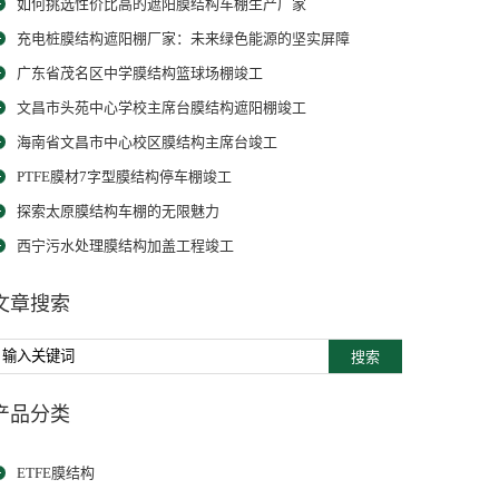
如何挑选性价比高的遮阳膜结构车棚生产厂家
充电桩膜结构遮阳棚厂家：未来绿色能源的坚实屏障
广东省茂名区中学膜结构篮球场棚竣工
文昌市头苑中心学校主席台膜结构遮阳棚竣工
海南省文昌市中心校区膜结构主席台竣工
PTFE膜材7字型膜结构停车棚竣工
探索太原膜结构车棚的无限魅力
西宁污水处理膜结构加盖工程竣工
文章搜索
搜索
产品分类
ETFE膜结构