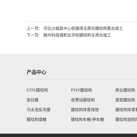
上一页： 河北沙城县中心校操场主席台膜结构看台竣工
下一页： 赣州科技城职业学校膜结构主席台竣工
产品中心
ETFE膜结构
PTEF膜结构
商业膜结构
张拉膜
收费站膜结构
景观膜结构
污水池反吊膜
膜结构体育场馆
膜结构体育
膜结构煤棚
膜结构车棚/停车棚
膜结构遮阳