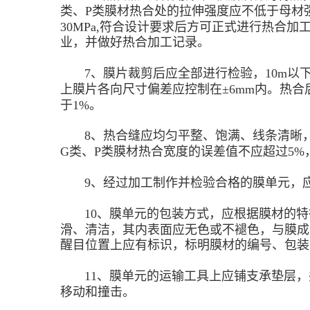
类、P类膜材热合处的拉伸强度应不低于母材强
30MPa,符合设计要求后方可正式进行热合
业，并做好热合加工记录。
7、膜片裁剪后应全部进行检验，10m以下膜
上膜片各向尺寸偏差应控制在±6mm内。热
于1%。
8、热合缝应均匀平整、饱满、线条清晰，
G类、P类膜材热合宽度的误差值不应超过5%
9、经过加工制作并检验合格的膜单元，应
10、膜单元的包装方式，应根据膜材的特
滑、清洁，其内表面应无色或不褪色，与膜成
醒目位置上应有标识，标明膜材的编号、包装
11、膜单元的运输工具上应铺支承垫层，
移动和撞击。