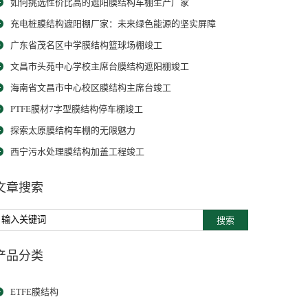
如何挑选性价比高的遮阳膜结构车棚生产厂家
充电桩膜结构遮阳棚厂家：未来绿色能源的坚实屏障
广东省茂名区中学膜结构篮球场棚竣工
文昌市头苑中心学校主席台膜结构遮阳棚竣工
海南省文昌市中心校区膜结构主席台竣工
PTFE膜材7字型膜结构停车棚竣工
探索太原膜结构车棚的无限魅力
西宁污水处理膜结构加盖工程竣工
文章搜索
搜索
产品分类
ETFE膜结构