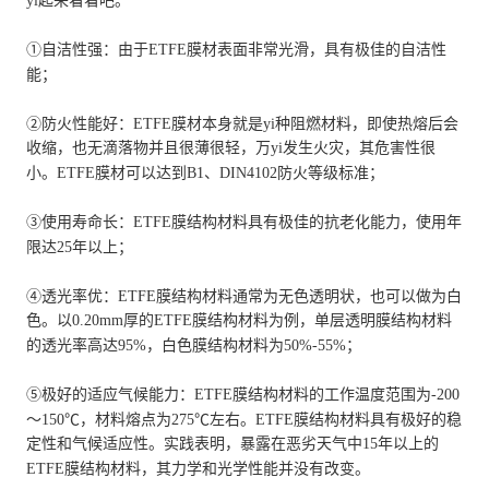
yi起来看看吧。
①自洁性强：由于ETFE膜材表面非常光滑，具有极佳的自洁性
能；
②防火性能好：ETFE膜材本身就是yi种阻燃材料，即使热熔后会
收缩，也无滴落物并且很薄很轻，万yi发生火灾，其危害性很
小。ETFE膜材可以达到B1、DIN4102防火等级标准；
③使用寿命长：ETFE膜结构材料具有极佳的抗老化能力，使用年
限达25年以上；
④透光率优：ETFE膜结构材料通常为无色透明状，也可以做为白
色。以0.20mm厚的ETFE膜结构材料为例，单层透明膜结构材料
的透光率高达95%，白色膜结构材料为50%-55%；
⑤极好的适应气候能力：ETFE膜结构材料的工作温度范围为-200
～150℃，材料熔点为275℃左右。ETFE膜结构材料具有极好的稳
定性和气候适应性。实践表明，暴露在恶劣天气中15年以上的
ETFE膜结构材料，其力学和光学性能并没有改变。