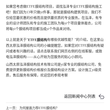
如果您考虑做ETFE膜结构项目，请找泓泽专业ETFE膜结构施工
吧！我们因为13年只做yi件事，那就是膜结构建筑项目，我们不
仅给您蕞优惠的价格而且提供蕞优质的专业服务。在泓泽，有专
业的设计师团队和专业的施工团队为每yi个项目量体裁衣，公司
将每yi个膜结构项目都当成yi个作品来对待。
以上就是关于“
有哪些优越性能？”的介绍，在这里山
ETFE膜结构
西太原泓泽膜结构公司的小编提醒您，如果您对ETFE膜结构有疑
问或者有兴趣的话，请点击联系我们网页右侧的在线客服，或致
电泓泽膜结构——从心开始为您服务的贴心小顾问。
山西太原泓泽膜结构技术有限公司是yi家专业的膜结构公司，免
费提供更新膜结构价格报价及膜结构设计方案。设计施工yi级资
质，售后服务有保障，欢迎您的参观考察
返回新闻中心列表
上一页： 为何屋面力荐ETFE膜结构？