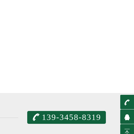
t
139-3458-8319
q
T