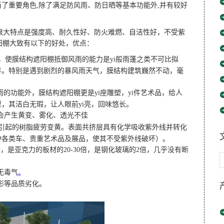
了重要角色,除了满足防风雨、防日晒等基本功能外,并有较好
，而它很大特点是强度高、耐久性好、防火难燃、自洁性好，不受紫
遮阳棚大致有以下的好处，优点：
，使膜结构遮阳棚抵御风雨的能力是yi般雨蓬之类不可比拟
年。特别是遇到剧烈的暴风雨天气，膜结构建筑巍然不动，毫
雨的功能外，膜结构遮阳棚更是yi座雕塑，yi件艺术品，给人
，其洁白无瑕，让人眼前yi亮，回味悠长。
会产生黄变、雾化、透光不佳
引起的树脂疲劳变黄。表面共挤层具有化学吸收紫外线并转化
护各类车、贵重艺术品及展品，使其不受紫外线破坏）。
倍，是亚克力的板材的20-30倍，是钢化玻璃的2倍，几乎没有断
，无毒气
。
变形等品质劣化。