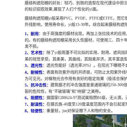
膜结构遮阳棚的好处：轻巧、别致的造型在现代建设中担当
的标识招揽效果,展现了人们个性化的yi面。
膜结构遮阳棚yi般采用PVC、PVDF、PTFE或ETFE
外线影响，使用寿命长，yi般15-30年。综合起来膜结构
由于高强度的膜材出现，再加上张拉技术的应用
：
1、耐用
的。有的膜结构遮阳棚采用长久性膜材，可使用三、四十
发不损。
除了yi般雨蓬不可比拟的实用、耐用、遮风挡
2、艺术性：
美的视觉享受。其柔美，其曲线，其刚柔并济，其丰富造型
。
：透光性能好（透光率20%）。在阳光下曝晒不
3
透光性
表面有防紫外线的共挤层，可防止太阳紫外线
4、耐候性：
为可见光。对植物光合作用有良好的稳定效果（极适合保
建筑膜才的冲击强度是普通玻璃的250-300
5、抗冲击性：
裂的危险性，有“不破玻璃”和“响钢”之美称。
据国家GB8624-97测试属阻燃B1级，无火滴
6、阻燃性：
在摄氏族-40度至120度温度范围内不会引起
7、耐温性：
：重量轻，jue对保证棚下人和物的安全。
8、轻便性