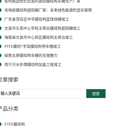
如何挑选性价比高的遮阳膜结构车棚生产厂家
充电桩膜结构遮阳棚厂家：未来绿色能源的坚实屏障
广东省茂名区中学膜结构篮球场棚竣工
文昌市头苑中心学校主席台膜结构遮阳棚竣工
海南省文昌市中心校区膜结构主席台竣工
PTFE膜材7字型膜结构停车棚竣工
探索太原膜结构车棚的无限魅力
西宁污水处理膜结构加盖工程竣工
文章搜索
搜索
产品分类
ETFE膜结构