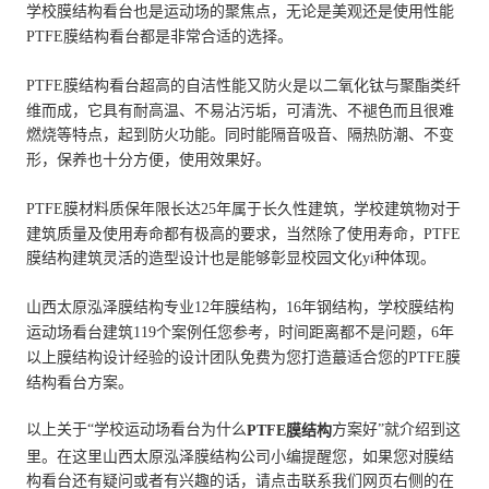
学校膜结构看台也是运动场的聚焦点，无论是美观还是使用性能
PTFE膜结构看台都是非常合适的选择。
PTFE膜结构看台超高的自洁性能又防火是以二氧化钛与聚酯类纤
维而成，它具有耐高温、不易沾污垢，可清洗、不褪色而且很难
燃烧等特点，起到防火功能。同时能隔音吸音、隔热防潮、不变
形，保养也十分方便，使用效果好。
PTFE膜材料质保年限长达25年属于长久性建筑，学校建筑物对于
建筑质量及使用寿命都有极高的要求，当然除了使用寿命，PTFE
膜结构建筑灵活的造型设计也是能够彰显校园文化yi种体现。
山西太原泓泽膜结构专业12年膜结构，16年钢结构，学校膜结构
运动场看台建筑119个案例任您参考，时间距离都不是问题，6年
以上膜结构设计经验的设计团队免费为您打造蕞适合您的PTFE膜
结构看台方案。
以上关于“学校运动场看台为什么
方案好”就介绍到这
PTFE膜结构
里。在这里山西太原泓泽膜结构公司小编提醒您，如果您对膜结
构看台还有疑问或者有兴趣的话，请点击联系我们网页右侧的在