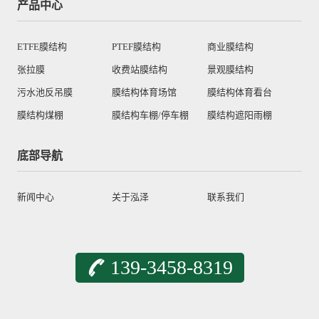
产品中心
ETFE膜结构
PTEF膜结构
商业膜结构
张拉膜
收费站膜结构
景观膜结构
污水池反吊膜
膜结构体育场馆
膜结构体育看台
膜结构煤棚
膜结构车棚/停车棚
膜结构遮阳雨棚
底部导航
新闻中心
关于泓泽
联系我们
139-3458-8319