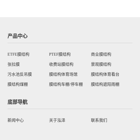
产品中心
ETFE膜结构
PTEF膜结构
商业膜结构
张拉膜
收费站膜结构
景观膜结构
污水池反吊膜
膜结构体育场馆
膜结构体育看台
膜结构煤棚
膜结构车棚/停车棚
膜结构遮阳雨棚
底部导航
新闻中心
关于泓泽
联系我们