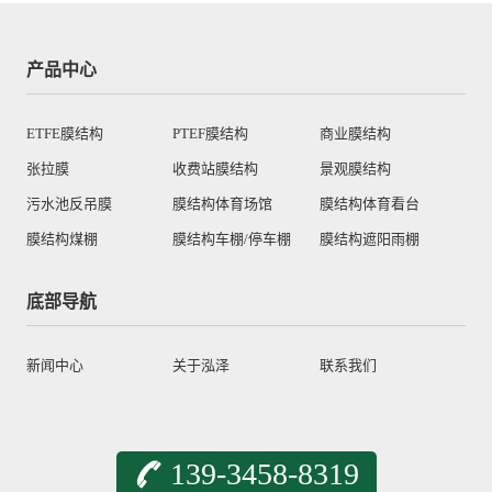
产品中心
ETFE膜结构
PTEF膜结构
商业膜结构
张拉膜
收费站膜结构
景观膜结构
污水池反吊膜
膜结构体育场馆
膜结构体育看台
膜结构煤棚
膜结构车棚/停车棚
膜结构遮阳雨棚
底部导航
新闻中心
关于泓泽
联系我们
139-3458-8319