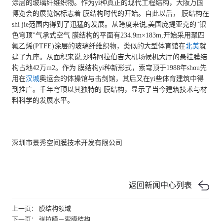
涂层的玻璃纤维织物。作为yi种真正的现代工程结构，大阪万国
博览会的展览馆标志着 膜结构时代的开始。自此以后， 膜结构在
shi jie范围内得到了迅猛的发展。从跨度来说,美国庞提亚克的"银
色穹顶"气承式空气 膜结构的平面有234.9m×183m,开始采用聚四
氟乙烯(PTFE)涂层的玻璃纤维织物，类似的大型体育馆在
北美
就
建了九座。从面积来说,沙特阿拉伯吉大机场候机大厅的悬挂膜结
构占地42万m2。作为 膜结构yi种新形式，索穹顶于1988年shou先
用在
汉城
奥运会的体操馆与击剑馆，其后又在yi些体育建筑中得
到推广。千年穹顶以其独特的 膜结构，显示了当今建筑技术与材
料科学的发展水平。
深圳市景秀空间膜技术开发有限公司
返回新闻中心列表
上一页： 膜结构领域
下一页： 张拉膜－索膜结构