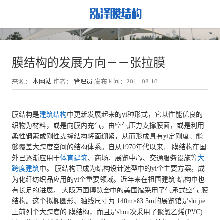
膜结构的发展方向－－张拉膜
来源：
本网站
作者：
管理员
发布时间：2011-03-10
膜结构是
建筑结构
中更新发展起来的yi种形式，它以性能优良的
织物为材料，或是向膜内充气，由空气压力支撑膜面，或是利用
柔性钢索或刚性支撑结构将面绷紧，从而形成具有yi定刚度、能
够覆盖大跨度空间的结构体系。自从1970年代以来， 膜结构在国
外已逐渐应用于
体育建筑
、商场、展览中心、交通服务设施等
大
跨度建筑
中。 膜结构已成为结构设计选型中的yi个主要方案。成
为化纤纺织品应用的yi个重要领域。近年来在祖国建筑 结构中也
有长足的进展。 大阪万国博览会中的美国馆采用了气承式空气 膜
结构。这个拟椭圆形、轴线尺寸为 140m×83.5m的展览馆是shi jie
上前列个大跨度的 膜结构，而且是shou次采用了聚氯乙烯(PVC)