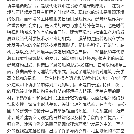
境学遵循的宗旨，是现代化城市建设必须遵守的原则。 建筑环
境与可持续发展具有鲜明的时代特征。现代化的城市是景观环境
的依托，而环境的主体和服务目标则是现代人。建筑环境作为yi
种重要的社会文化，是人类的理想与意志的外在体现，也是时代
特征和地域文化的有机结合同时，建筑环境也与社会生产力的发
展以及当代科学技术水平密切相关。 膜结构是随着现代科学技
术发展起来的全新建筑技术表现形式，是材料科学、建筑学、结
构力学以及现代环境学高速发展的综合产物。 20世纪60年代随
着现代柔性建筑材料的发展，建筑师们从帐篷着yi很古老的简单
建筑结构出发，构造出了魔幻般的形式–膜结构。它可以构成单曲
面，多曲面等不同建筑结构形式，满足了建筑师们对建筑与美学
高度统yi的要求。 柔性材料具有透光和防紫外线功能，在yi些室
外建筑和环境小品中得到广泛的应用。正是由于这yi特征，夜间
的灯光设计使膜结构具有鲜明的环境标志特征。优美造型的膜
材，不锈钢配件和紧固件加上设计轻巧合理，表面处理严格的钢
结构支撑，塑造出形式美观，设计合理的膜结构，在当今shi jie范
围内的建筑环境设计中占有举足轻重的地位。 1.娱乐空间 近年
来，随着建筑空间观念的日益深化以及科学手段的不断提高，回
归自然、沐浴自然之温馨已是现代建筑环境学发展的主流。室内
外的视线越来越模糊，出现了许多亦内亦外、相互渗透的不定空