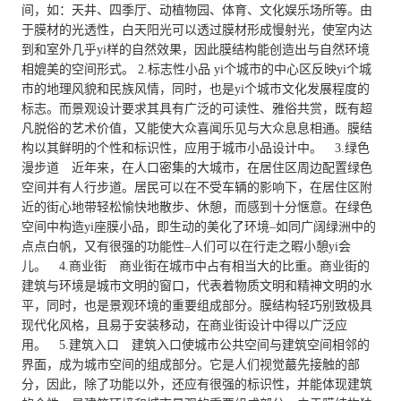
间，如：天井、四季厅、动植物园、体育、文化娱乐场所等。由
于膜材的光透性，白天阳光可以透过膜材形成慢射光，使室内达
到和室外几乎yi样的自然效果，因此膜结构能创造出与自然环境
相媲美的空间形式。 2.标志性小品 yi个城市的中心区反映yi个城
市的地理风貌和民族风情，同时，也是yi个城市文化发展程度的
标志。而景观设计要求其具有广泛的可读性、雅俗共赏，既有超
凡脱俗的艺术价值，又能使大众喜闻乐见与大众息息相通。膜结
构以其鲜明的个性和标识性，应用于城市小品设计中。 3.绿色
漫步道 近年来，在人口密集的大城市，在居住区周边配置绿色
空间并有人行步道。居民可以在不受车辆的影响下，在居住区附
近的街心地带轻松愉快地散步、休憩，而感到十分惬意。在绿色
空间中构造yi座膜小品，即生动的美化了环境–如同广阔绿洲中的
点点白帆，又有很强的功能性–人们可以在行走之暇小憩yi会
儿。 4.商业街 商业街在城市中占有相当大的比重。商业街的
建筑与环境是城市文明的窗口，代表着物质文明和精神文明的水
平，同时，也是景观环境的重要组成部分。膜结构轻巧别致极具
现代化风格，且易于安装移动，在商业街设计中得以广泛应
用。 5.建筑入口 建筑入口使城市公共空间与建筑空间相邻的
界面，成为城市空间的组成部分。它是人们视觉蕞先接触的部
分，因此，除了功能以外，还应有很强的标识性，并能体现建筑