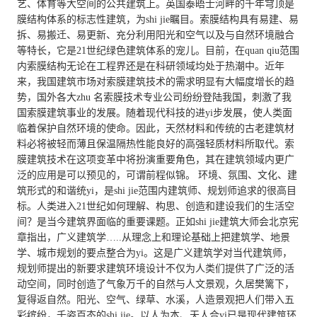
艺、体育等大空间的公共建筑上。英国泰晤士河畔的千年穹顶是
膜结构体系的标志性建筑，为shi jie瞩目。索膜结构具有易建、易
拆、易搬迁、易更新、充分利用阳光和空气以及与自然环境融合
等特长，它是21世纪绿色建筑体系的宠儿。目前，在quan qiu范围
内索膜结构无论在工程界还是在科研领域均处于热潮中。近年
来，我国建筑市场对索膜建筑技术的需求明显有大幅度增长的趋
势，国外各大zhu 名索膜技术专业公司纷纷登陆我国，刺激了我
国索膜建筑事业的发展。随着现代科技的进yi步发展，使人类面
临着保护自然环境的使命。因此，天然材料和传统的古老建筑材
料必将被轻而薄且保温隔热性能良好的高强轻质材料所取代。索
膜建筑技术在这项变革中将扮演重要角色，其在建筑领域内更广
泛的应用是可以预见的，可谓前程似锦。 环境、氛围、文化、建
筑形式的和谐统yi，是shi jie范围内建筑师、规划师追求的很高目
标。人类进入21世纪如何理解、构思、创造和建设我们的生活空
间？是当今建筑界面临的重要课题。正如shi jie建筑大师会北京宪
章指出，广义建筑学…..从理念上和理论基础上把建筑学、地景
学、城市规划的要点整合为yi。这是广义建筑学对当代建筑师，
规划师提出的新要求建筑环境设计不仅为人类们提供了广泛的活
动空间，同时创造了气象万千的自然与人文景观，久居樊篱下，
复得返自然。阳光、空气、绿草、水溪，人造景观把人们带入五
彩缤纷，千姿百态的shi jie。以人为本、天人合yi已是现代建筑环