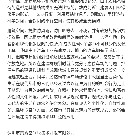
的个性，是建筑环境和城市景观的重要组成部分。由于膜结构独
特的造型是其他结构类型无法比拟的，故成为近来建筑入口经常
采用的形式。 6.步行街 利用膜结构轻巧，别致的造型建造各
种半封闭，全封闭的不行空间，使其形成全天候的
建筑空间，提供防风雨，防日晒等人工环境，并有较好的标识招
揽效果，因此是步行街改造和新建的jue佳选择。 7.停车场 随
着都市现代化步伐的加快,汽车成为任何yi个都市不可缺少的交通
工具。我国由于汽车工业高速发展，城市的汽车拥有量成倍上
升，但城市建设规划没能尽快适应这yi发展的要求，常常是车无
停放之地。所以在建设群规划时就应充分考虑停车场的问题，把
停车场的建设和规划当成现代城市建设规划的重要组成部分，变
得越来越重要。同样，膜结构在停车场建设中也担当重要角色。
生活在现代都市的人们已经从过去以谋生为目的的社会行为走上
了以乐生为目的的新台阶，在精神上追求健康向上，愉快和富有
人性的文化环境。现代建筑环境是现代城市，现代文化与社会，
现代人的生活和观念的综合表象。在展现人的个性化，自娱性和
多元性环境空间方面，膜结构以其独具魅力的建筑形式，必将会
在环境建设中得到越来越广泛的应用
深圳市景秀空间膜技术开发有限公司