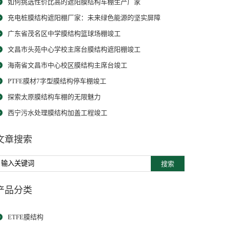
如何挑选性价比高的遮阳膜结构车棚生产厂家
充电桩膜结构遮阳棚厂家：未来绿色能源的坚实屏障
广东省茂名区中学膜结构篮球场棚竣工
文昌市头苑中心学校主席台膜结构遮阳棚竣工
海南省文昌市中心校区膜结构主席台竣工
PTFE膜材7字型膜结构停车棚竣工
探索太原膜结构车棚的无限魅力
西宁污水处理膜结构加盖工程竣工
文章搜索
搜索
产品分类
ETFE膜结构