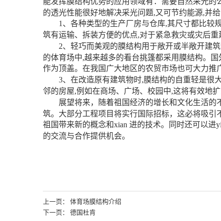
能发挥膜结构优势的应用领域有：需要自然采光的公
的透光性能很好地解决采光问题,又可节约能源,并给
1、各种类型的生产厂房与仓库,其尺寸都比较规
筑有运输、拆装方便的优点,对于紧急救灾或灾后重
2、轻巧而美观的膜结构用于敞开或半敞开建筑
的体育场中,越来越多的看台挑篷都采用膜结构。
作为顶盖。在我国广大地区的农贸市场也可大力推
3、在改造原有建筑物时,膜结构的自重轻是很大
邻的房屋,例如在商场、广场、校园中,这将有效地
展望将来，随着祖国经济的增长和文化生活的不
筑。大部分工程项目将实行国际招标，这必将吸引
祖国带来新的概念和xian 进的技术。同时还可以
的交流与合作提供机会。
上一页： 体育场膜结构介绍
下一页： 德国杜肯