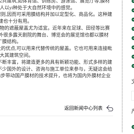
共建筑,如体育馆、训练房、游泳馆、展览厅等,膜材
人以yi种处于大自然环境中的感觉。
则,因而可采用膜结构并加以定型化、商品化。这种建
建也十分有用。
物的遮蔽屋盖尤为适宜。近年来在足球、田径等比赛
国外很多露天剧院的舞台、博览会的展览馆也都以膜材
广膜结构。
的优点,可以用来代替传统的屋盖。它也可用来连接毗
扩大其建筑空间。
断丰富，将建造更多的具有新颖功能、形式多样的建
不少国外的设计、咨询与施工单位来参与，无疑这会给
进yi步带动国产膜材的技术提升，也将为国内外膜材企业
返回新闻中心列表