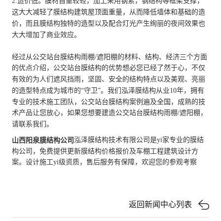
2.造价低。膜材自重较轻，加上采用钢索，钢结构等框架支撑，
这大大减轻了膜结构建筑屋顶面重量，从而降低墙体和基础的造
价，而且膜结构独特的造型以及配合灯光产生绚丽的夜间效果也
大大增加了商业效应。
经过从公交站台膜结构雨棚/遮阳棚的材料、结构、经济三个方面
的优点介绍，公交站台膜结构的优势想必您已经了然于心，不仅
有效的为人们遮风挡雨，坚固、安全的结构特点以及美观、亮丽
的造型特点成为城市的“守卫”。我们泓泽膜结构从业10年，拥有
专业的技术施工团队，公交站台膜结构案例遍及全国，成熟的技
术产品让您放心，如果您想要建造公交站台膜结构雨棚/遮阳棚，
请联系我们。
泓泽膜结构技术有限公司是yi家专业的膜结
山西阳泉膜结构公司
构公司，免费提供更新膜结构价格报价及车棚工程建筑设计方
案。设计施工yi级资质，售后服务有保障，欢迎您的参观考察
返回新闻中心列表