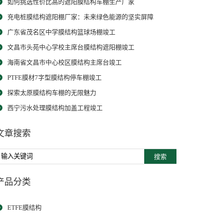
如何挑选性价比高的遮阳膜结构车棚生产厂家
充电桩膜结构遮阳棚厂家：未来绿色能源的坚实屏障
广东省茂名区中学膜结构篮球场棚竣工
文昌市头苑中心学校主席台膜结构遮阳棚竣工
海南省文昌市中心校区膜结构主席台竣工
PTFE膜材7字型膜结构停车棚竣工
探索太原膜结构车棚的无限魅力
西宁污水处理膜结构加盖工程竣工
文章搜索
搜索
产品分类
ETFE膜结构