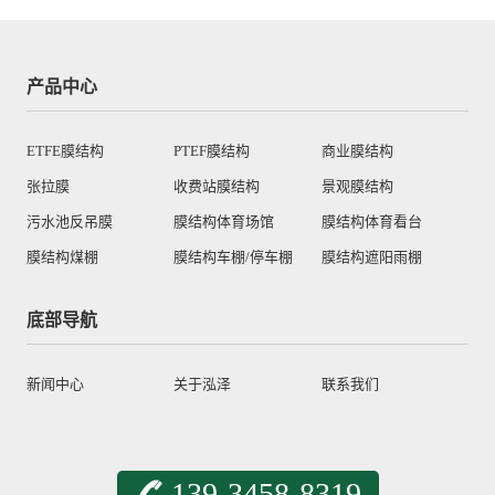
产品中心
ETFE膜结构
PTEF膜结构
商业膜结构
张拉膜
收费站膜结构
景观膜结构
污水池反吊膜
膜结构体育场馆
膜结构体育看台
膜结构煤棚
膜结构车棚/停车棚
膜结构遮阳雨棚
底部导航
新闻中心
关于泓泽
联系我们
139-3458-8319